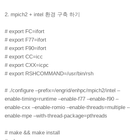
2. mpich2 + intel 환경 구축 하기
# export FC=ifort
# export F77=ifort
# export F90=ifort
# export CC=icc
# export CXX=icpc
# export RSHCOMMAND=/usr/bin/rsh
# ./configure –prefix=/engrid/enhpc/mpich2/intel –
enable-timing=runtime –enable-f77 –enable-f90 –
enable-cxx –enable-romio –enable-threads=multiple –
enable-mpe –with-thread-package=pthreads
# make && make install