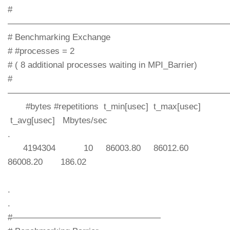
#
—————————————————————————
# Benchmarking Exchange
# #processes = 2
# ( 8 additional processes waiting in MPI_Barrier)
#
—————————————————————————
#bytes #repetitions t_min[usec] t_max[usec]
t_avg[usec] Mbytes/sec
.
4194304 10 86003.80 86012.60
86008.20 186.02
.
.
#—————————————————