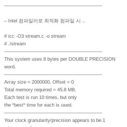
————————————————————-
– Intel 컴파일러로 최적화 컴파일 시 ..
# icc -O3 stream.c -o stream
# ./stream
————————————————————-
This system uses 8 bytes per DOUBLE PRECISION
word.
————————————————————-
Array size = 2000000, Offset = 0
Total memory required = 45.8 MB.
Each test is run 10 times, but only
the *best* time for each is used.
————————————————————-
Your clock granularity/precision appears to be 1