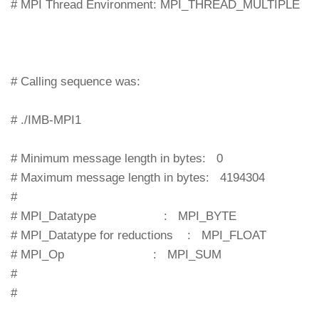
# MPI Thread Environment: MPI_THREAD_MULTIPLE
# Calling sequence was:
# ./IMB-MPI1
# Minimum message length in bytes: 0
# Maximum message length in bytes: 4194304
#
# MPI_Datatype : MPI_BYTE
# MPI_Datatype for reductions : MPI_FLOAT
# MPI_Op : MPI_SUM
#
#