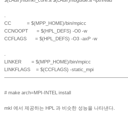
$(LAdir)/libmkl_core.a $(LAdir)/libguide.a -lpthread
.
CC = $(MPP_HOME)/bin/mpicc
CCNOOPT = $(HPL_DEFS) -O0 -w
CCFLAGS = $(HPL_DEFS) -O3 -axP -w
.
LINKER = $(MPP_HOME)/bin/mpicc
LINKFLAGS = $(CCFLAGS) -static_mpi
—————————————————————————
# make arch=MPI-INTEL install
mkl 에서 제공하는 HPL 과 비슷한 성능을 나타낸다.