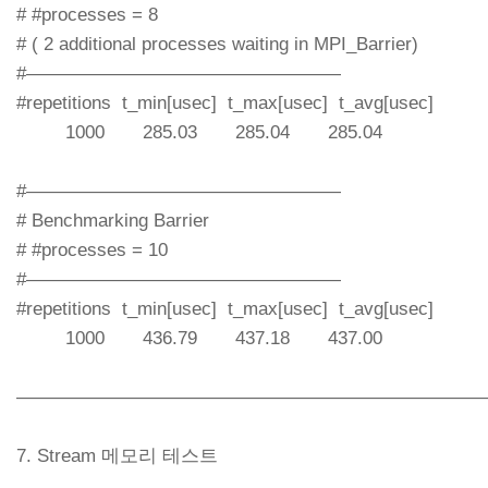
# #processes = 8
# ( 2 additional processes waiting in MPI_Barrier)
#—————————————————
#repetitions t_min[usec] t_max[usec] t_avg[usec]
1000 285.03 285.04 285.04
#—————————————————
# Benchmarking Barrier
# #processes = 10
#—————————————————
#repetitions t_min[usec] t_max[usec] t_avg[usec]
1000 436.79 437.18 437.00
—————————————————————————
7. Stream 메모리 테스트