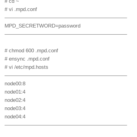
# cd ~
# vi .mpd.conf
———————————————————————–
MPD_SECRETWORD=password
———————————————————————–
# chmod 600 .mpd.conf
# ensync .mpd.conf
# vi /etc/mpd.hosts
———————————————————————–
node00:8
node01:4
node02:4
node03:4
node04:4
———————————————————————–