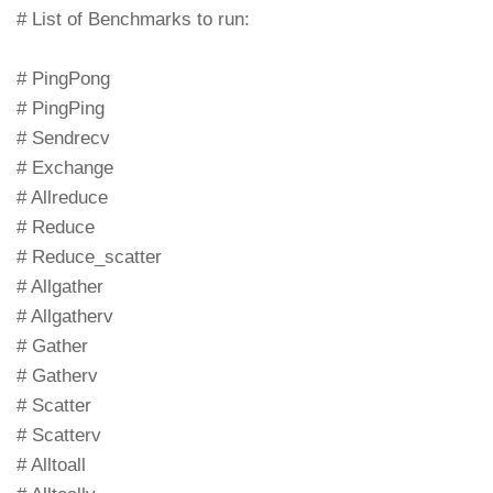
# List of Benchmarks to run:
# PingPong
# PingPing
# Sendrecv
# Exchange
# Allreduce
# Reduce
# Reduce_scatter
# Allgather
# Allgatherv
# Gather
# Gatherv
# Scatter
# Scatterv
# Alltoall