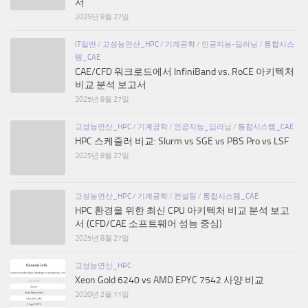
서
2025년 8월 27일
IT일반
/
고성능연산_HPC
/
기계공학
/
인공지능-딥러닝
/
통합시스
템_CAE
CAE/CFD 워크로드에서 InfiniBand vs. RoCE 아키텍처
비교 분석 보고서
2025년 8월 27일
고성능연산_HPC
/
기계공학
/
인공지능_딥러닝
/
통합시스템_CAE
HPC 스케줄러 비교: Slurm vs SGE vs PBS Pro vs LSF
2025년 8월 27일
고성능연산_HPC
/
기계공학
/
컨설팅
/
통합시스템_CAE
HPC 환경을 위한 최신 CPU 아키텍처 비교 분석 보고
서 (CFD/CAE 소프트웨어 성능 중심)
2025년 8월 27일
고성능연산_HPC
Xeon Gold 6240 vs AMD EPYC 7542 사양 비교
2020년 2월 11일