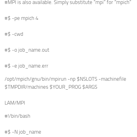
#MPI is also available. Simply substitute “mpi” for “mpich”
#$ -pe mpich 4
#$ -cwd
#$ -o job_name.out
#$ -e job_name.err
/opt/mpich/gnu/bin/mpirun -np $NSLOTS -machinefile
$TMPDIR/machines $YOUR_PROG $ARGS
LAM/MPI
#!/bin/bash
#$ -N job_name