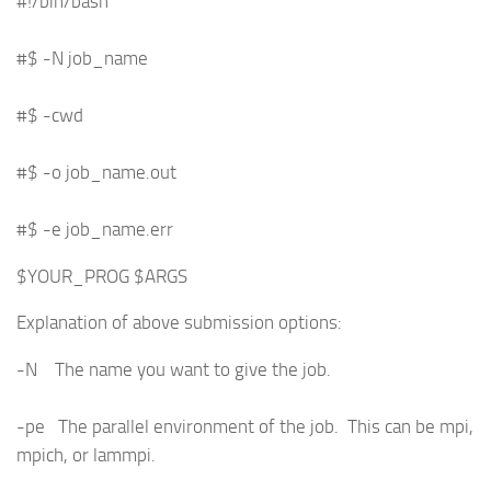
#!/bin/bash
#$ -N job_name
#$ -cwd
#$ -o job_name.out
#$ -e job_name.err
$YOUR_PROG $ARGS
Explanation of above submission options:
-N The name you want to give the job.
-pe The parallel environment of the job. This can be mpi,
mpich, or lammpi.