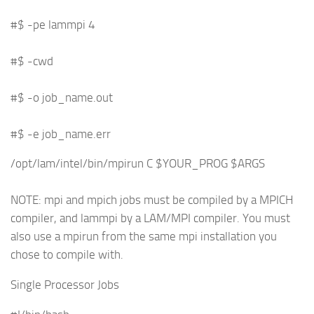
#$ -pe lammpi 4
#$ -cwd
#$ -o job_name.out
#$ -e job_name.err
/opt/lam/intel/bin/mpirun C $YOUR_PROG $ARGS
NOTE: mpi and mpich jobs must be compiled by a MPICH
compiler, and lammpi by a LAM/MPI compiler. You must
also use a mpirun from the same mpi installation you
chose to compile with.
Single Processor Jobs