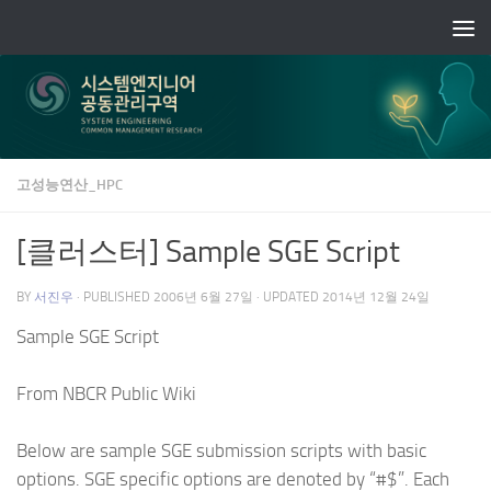
Skip to content
고성능연산_HPC
[클러스터] Sample SGE Script
BY
서진우
· PUBLISHED
2006년 6월 27일
· UPDATED
2014년 12월 24일
Sample SGE Script
From NBCR Public Wiki
Below are sample SGE submission scripts with basic
options. SGE specific options are denoted by “#$”. Each