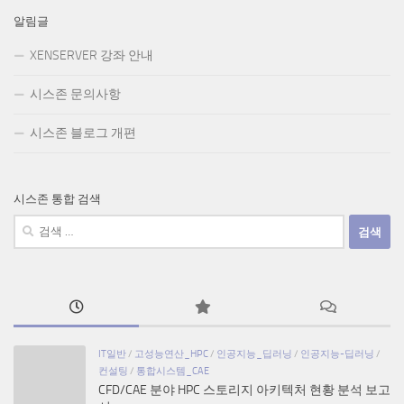
알림글
XENSERVER 강좌 안내
시스존 문의사항
시스존 블로그 개편
시스존 통합 검색
검
색:
IT일반
/
고성능연산_HPC
/
인공지능_딥러닝
/
인공지능-딥러닝
/
컨설팅
/
통합시스템_CAE
CFD/CAE 분야 HPC 스토리지 아키텍처 현황 분석 보고