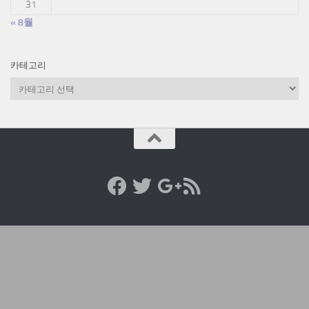
31
« 8월
카테고리
카
테
고
리