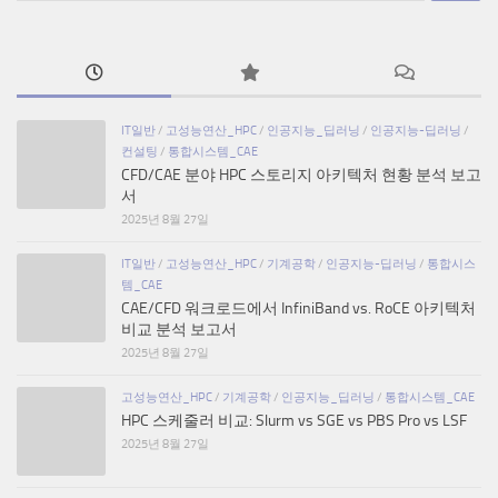
IT일반
/
고성능연산_HPC
/
인공지능_딥러닝
/
인공지능-딥러닝
/
컨설팅
/
통합시스템_CAE
CFD/CAE 분야 HPC 스토리지 아키텍처 현황 분석 보고
서
2025년 8월 27일
IT일반
/
고성능연산_HPC
/
기계공학
/
인공지능-딥러닝
/
통합시스
템_CAE
CAE/CFD 워크로드에서 InfiniBand vs. RoCE 아키텍처
비교 분석 보고서
2025년 8월 27일
고성능연산_HPC
/
기계공학
/
인공지능_딥러닝
/
통합시스템_CAE
HPC 스케줄러 비교: Slurm vs SGE vs PBS Pro vs LSF
2025년 8월 27일