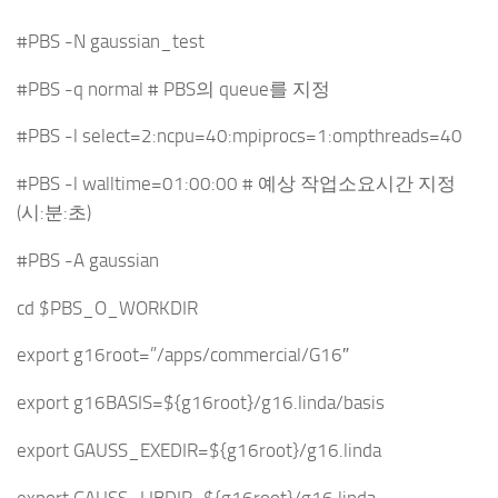
#PBS -N gaussian_test
#PBS -q normal # PBS의 queue를 지정
#PBS -l select=2:ncpu=40:mpiprocs=1:ompthreads=40
#PBS -l walltime=01:00:00 # 예상 작업소요시간 지정
(시:분:초)
#PBS -A gaussian
cd $PBS_O_WORKDIR
export g16root=”/apps/commercial/G16″
export g16BASIS=${g16root}/g16.linda/basis
export GAUSS_EXEDIR=${g16root}/g16.linda
export GAUSS_LIBDIR=${g16root}/g16.linda