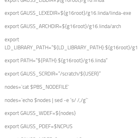
export GAUSS_LEXEDIR=${g16root}/g16.linda/linda-exe
export GAUSS_ARCHDIR=${g16root}/g16.linda/arch
export
LD_LIBRARY_PATH=”${LD_LIBRARY_PATH}:${g16root}/g16
export PATH=”${PATH}:${g16root}/g16.linda”
export GAUSS_SCRDIR=”/scratch/${USER}”
nodes=`cat $PBS_NODEFILE`
nodes=`echo $nodes | sed -e ‘s/ /,/g’`
export GAUSS_WDEF=${nodes}
export GAUSS_PDEF=$NCPUS