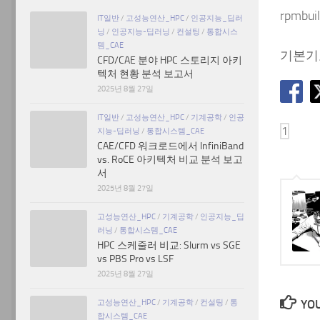
rpmbuil
IT일반
/
고성능연산_HPC
/
인공지능_딥러
닝
/
인공지능-딥러닝
/
컨설팅
/
통합시스
템_CAE
기본기
CFD/CAE 분야 HPC 스토리지 아키
텍처 현황 분석 보고서
2025년 8월 27일
IT일반
/
고성능연산_HPC
/
기계공학
/
인공
지능-딥러닝
/
통합시스템_CAE
CAE/CFD 워크로드에서 InfiniBand
vs. RoCE 아키텍처 비교 분석 보고
서
2025년 8월 27일
고성능연산_HPC
/
기계공학
/
인공지능_딥
러닝
/
통합시스템_CAE
HPC 스케줄러 비교: Slurm vs SGE
vs PBS Pro vs LSF
2025년 8월 27일
YOU
고성능연산_HPC
/
기계공학
/
컨설팅
/
통
합시스템_CAE