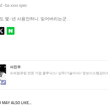
d -ba xxxx.spec
도 몇~년 사용안하니..잊어버리는군…
서진우
슈퍼컴퓨팅 전문 기업 클루닉스/ 상무(기술이사)/ 정보시스템감리
 MAY ALSO LIKE...