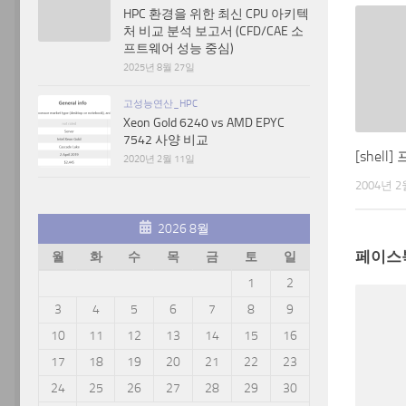
HPC 환경을 위한 최신 CPU 아키텍
처 비교 분석 보고서 (CFD/CAE 소
프트웨어 성능 중심)
2025년 8월 27일
고성능연산_HPC
Xeon Gold 6240 vs AMD EPYC
7542 사양 비교
[shel
2020년 2월 11일
2004년 2
2026 8월
페이스
월
화
수
목
금
토
일
1
2
3
4
5
6
7
8
9
10
11
12
13
14
15
16
17
18
19
20
21
22
23
24
25
26
27
28
29
30