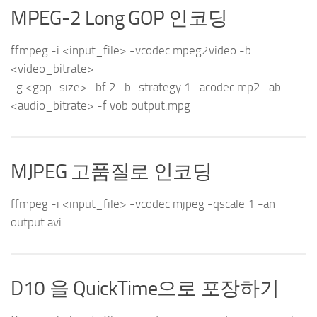
MPEG-2 Long GOP 인코딩
ffmpeg -i <input_file> -vcodec mpeg2video -b
<video_bitrate>
-g <gop_size> -bf 2 -b_strategy 1 -acodec mp2 -ab
<audio_bitrate> -f vob output.mpg
MJPEG 고품질로 인코딩
ffmpeg -i <input_file> -vcodec mjpeg -qscale 1 -an
output.avi
D10 을 QuickTime으로 포장하기