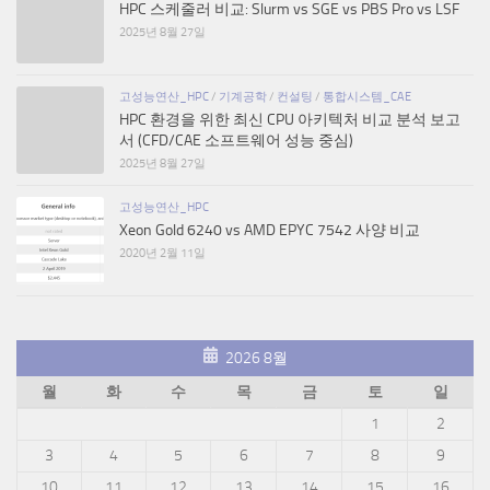
HPC 스케줄러 비교: Slurm vs SGE vs PBS Pro vs LSF
2025년 8월 27일
고성능연산_HPC
/
기계공학
/
컨설팅
/
통합시스템_CAE
HPC 환경을 위한 최신 CPU 아키텍처 비교 분석 보고
서 (CFD/CAE 소프트웨어 성능 중심)
2025년 8월 27일
고성능연산_HPC
Xeon Gold 6240 vs AMD EPYC 7542 사양 비교
2020년 2월 11일
2026 8월
월
화
수
목
금
토
일
1
2
3
4
5
6
7
8
9
10
11
12
13
14
15
16