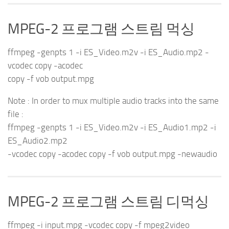
MPEG-2 프로그램 스트림 먹싱
ffmpeg -genpts 1 -i ES_Video.m2v -i ES_Audio.mp2 -
vcodec copy -acodec
copy -f vob output.mpg
Note :
In order to mux multiple audio tracks into the same
file :
ffmpeg -genpts 1 -i ES_Video.m2v -i ES_Audio1.mp2 -i
ES_Audio2.mp2
-vcodec copy -acodec copy -f vob output.mpg -newaudio
MPEG-2 프로그램 스트림 디먹싱
ffmpeg -i input.mpg -vcodec copy -f mpeg2video