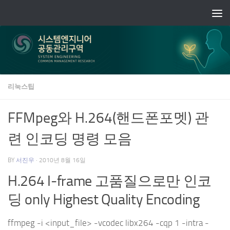
Skip to content
리눅스팁
FFMpeg와 H.264(핸드폰포멧) 관
련 인코딩 명령 모음
BY
서진우
·
2010년 8월 16일
H.264 I-frame 고품질으로만 인코
딩 only Highest Quality Encoding
ffmpeg -i <input_file> -vcodec libx264 -cqp 1 -intra -