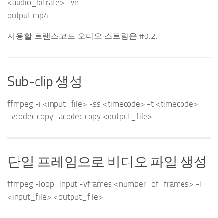
<audio_bitrate> -vn
output.mp4
사용할 트랜스코드 오디오 스트림은 #0:2.
Sub-clip 생성
ffmpeg -i <input_file> -ss <timecode> -t <timecode>
-vcodec copy -acodec copy <output_file>
단일 프레임으로 비디오 파일 생성
ffmpeg -loop_input -vframes <number_of_frames> -i
<input_file> <output_file>