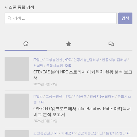
시스존 통합 검색
검
색:
IT일반
/
고성능연산_HPC
/
인공지능_딥러닝
/
인공지능-딥러닝
/
컨설팅
/
통합시스템_CAE
CFD/CAE 분야 HPC 스토리지 아키텍처 현황 분석 보고
서
2025년 8월 27일
IT일반
/
고성능연산_HPC
/
기계공학
/
인공지능-딥러닝
/
통합시스
템_CAE
CAE/CFD 워크로드에서 InfiniBand vs. RoCE 아키텍처
비교 분석 보고서
2025년 8월 27일
고성능연산_HPC
/
기계공학
/
인공지능_딥러닝
/
통합시스템_CAE