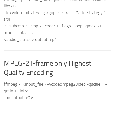
libx264
-b <video_bitrate> -g <gop_size> -bf 3 -b_strategy 1 -
trell
2 -subcmp 2 -cmp 2 -coder 1 -flags +loop -qmax 51 -
acodec libfaac -ab
<audio_bitrate> output.mp4
MPEG-2 I-frame only Highest
Quality Encoding
ffmpeg -i <input_file> -vcodec mpeg2video -qscale 1 -
qmin 1 -intra
-an output.m2v