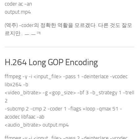
coder ac -an
output.mp4
(역주) -coder의 정확한 역활을 모르겠다. 다른 것도 잘모
르지만.. ㅡ.ㅡㅋ
H.264 Long GOP Encoding
ffmpeg -y -i <input_file> -pass 1 -deinterlace -vcodec
libx264 -b
<video_bitrate> -g <gop_size> -bf 3 -b_strategy 1 -trell
2
-subcmp 2 -cmp 2 -coder 1 -flags +loop -qmax 51 -
acodec libfaac -ab
<audio_bitrate> output.mp4
ffmpeg -y -i <input_file> -pass 2 -deinterlace -vcodec