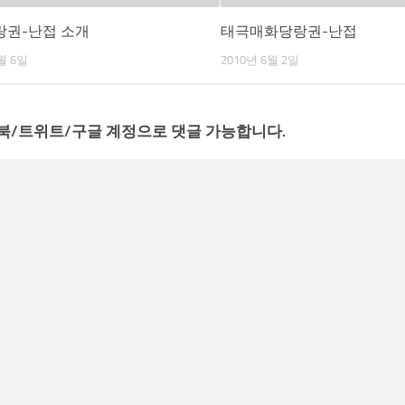
랑권-난접 소개
태극매화당랑권-난접
월 6일
2010년 6월 2일
북/트위트/구글 계정으로 댓글 가능합니다.