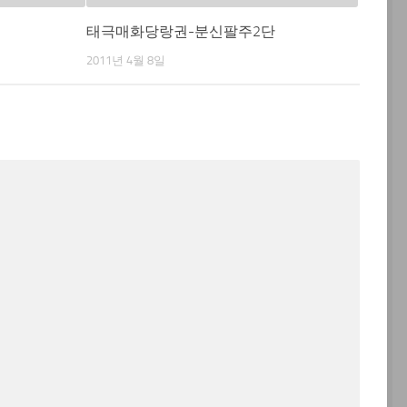
태극매화당랑권-분신팔주2단
2011년 4월 8일