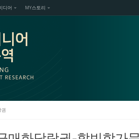
미디어
MY스토리
랑권
극매화당랑권-할빈학가문 