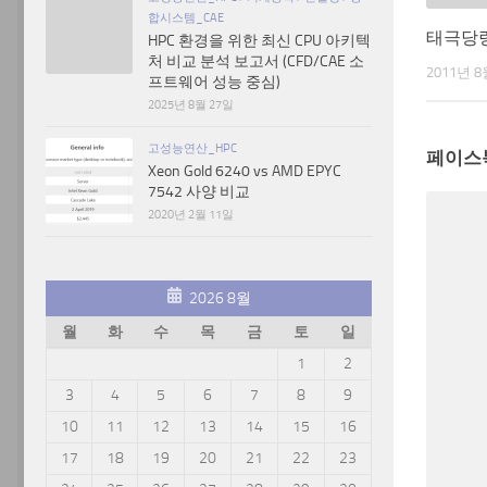
합시스템_CAE
태극당
HPC 환경을 위한 최신 CPU 아키텍
처 비교 분석 보고서 (CFD/CAE 소
2011년 8
프트웨어 성능 중심)
2025년 8월 27일
고성능연산_HPC
페이스
Xeon Gold 6240 vs AMD EPYC
7542 사양 비교
2020년 2월 11일
2026 8월
월
화
수
목
금
토
일
1
2
3
4
5
6
7
8
9
10
11
12
13
14
15
16
17
18
19
20
21
22
23