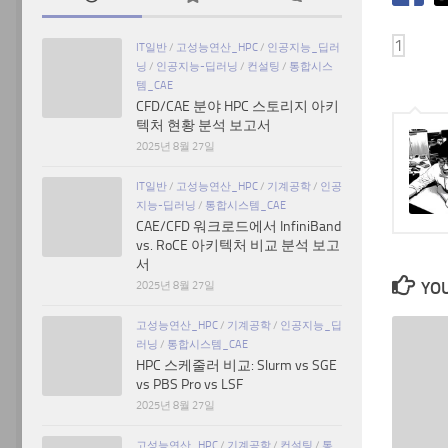
IT일반
/
고성능연산_HPC
/
인공지능_딥러
닝
/
인공지능-딥러닝
/
컨설팅
/
통합시스
템_CAE
CFD/CAE 분야 HPC 스토리지 아키
텍처 현황 분석 보고서
2025년 8월 27일
IT일반
/
고성능연산_HPC
/
기계공학
/
인공
지능-딥러닝
/
통합시스템_CAE
CAE/CFD 워크로드에서 InfiniBand
vs. RoCE 아키텍처 비교 분석 보고
서
YOU
2025년 8월 27일
고성능연산_HPC
/
기계공학
/
인공지능_딥
러닝
/
통합시스템_CAE
HPC 스케줄러 비교: Slurm vs SGE
vs PBS Pro vs LSF
2025년 8월 27일
고성능연산_HPC
/
기계공학
/
컨설팅
/
통