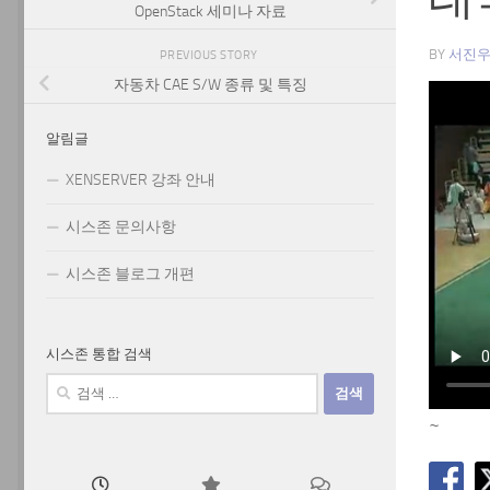
OpenStack 세미나 자료
BY
서진
PREVIOUS STORY
자동차 CAE S/W 종류 및 특징
알림글
XENSERVER 강좌 안내
시스존 문의사항
시스존 블로그 개편
시스존 통합 검색
검
색:
~