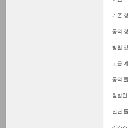
기존 
동적 
병렬 
고급 
동적 
활발한
진단 
리소스