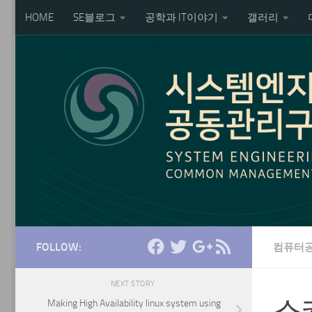
HOME
SE블로그
공학과 IT이야기
갤러리
Skip to content
FOLLOW:
컴퓨터
NEXT STORY
스
Making High Availability linux system using