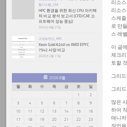
리소스
합시스템_CAE
리소스
HPC 환경을 위한 최신 CPU 아키텍
처 비교 분석 보고서 (CFD/CAE 소
스케줄
프트웨어 성능 중심)
로 만
2025년 8월 27일
스 레
고성능연산_HPC
Xeon Gold 6240 vs AMD EPYC
이 글
7542 사양 비교
체크리
2020년 2월 11일
토할 것
그리드
2026 8월
월
화
수
목
금
토
일
그리드
1
2
많은 
3
4
5
6
7
8
9
하여 
10
11
12
13
14
15
16
매니저
17
18
19
20
21
22
23
작업을 