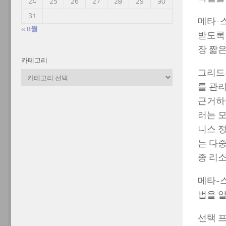
24
25
26
27
28
29
30
31
메타-
« 8월
받도록
장 짧은
카테고리
그리드
카
테
를 관
고
근거하
리
러는 모
니스 
는 다
종 리
메타-
법을 
선택 