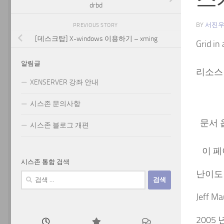
drbd
BY
서진
PREVIOUS STORY
[데스크탑] X-windows 이용하기 – xming
Grid 
알림글
리소스
XENSERVER 강좌 안내
시스존 문의사항
문서 
시스존 블로그 개편
이 페
시스존 통합 검색
난이도 
검
색:
Jeff Ma
2005 