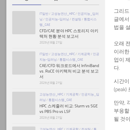
그리드
IT일반
/
고성능연산_HPC
/
인공지능_딥러
글에서
닝
/
인공지능-딥러닝
/
컨설팅
/
통합시스
템_CAE
법을 
CFD/CAE 분야 HPC 스토리지 아키
텍처 현황 분석 보고서
2025년 8월 27일
오래 
이러한
IT일반
/
고성능연산_HPC
/
기계공학
/
인공
업이 
지능-딥러닝
/
통합시스템_CAE
CAE/CFD 워크로드에서 InfiniBand
다.
vs. RoCE 아키텍처 비교 분석 보고
서
시간이
2025년 8월 27일
(pea
고성능연산_HPC
/
기계공학
/
인공지능_딥
러닝
/
통합시스템_CAE
만약,
HPC 스케줄러 비교: Slurm vs SGE
부응할
vs PBS Pro vs LSF
2025년 8월 27일
될 것
고성능연산_HPC
/
기계공학
/
컨설팅
/
통