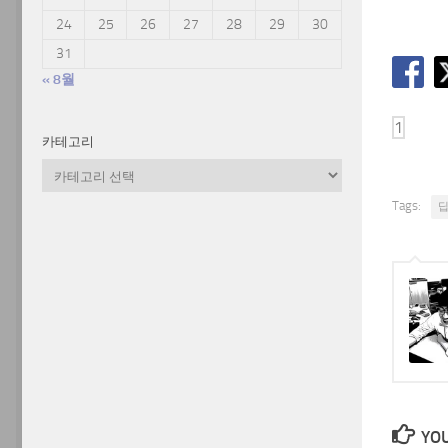
24
25
26
27
28
29
30
31
« 8월
카테고리
카
테
Tags:
고
리
YOU