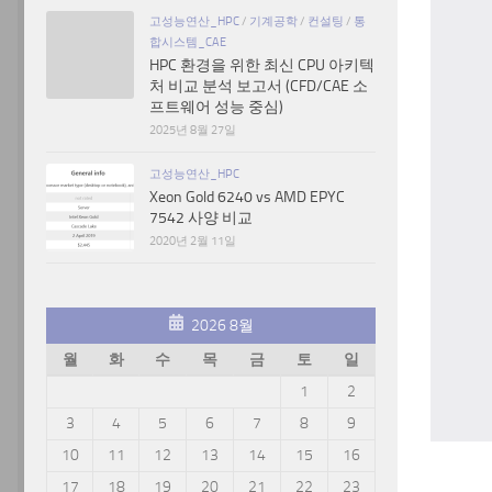
고성능연산_HPC
/
기계공학
/
컨설팅
/
통
합시스템_CAE
HPC 환경을 위한 최신 CPU 아키텍
처 비교 분석 보고서 (CFD/CAE 소
프트웨어 성능 중심)
2025년 8월 27일
고성능연산_HPC
Xeon Gold 6240 vs AMD EPYC
7542 사양 비교
2020년 2월 11일
2026 8월
월
화
수
목
금
토
일
1
2
3
4
5
6
7
8
9
10
11
12
13
14
15
16
17
18
19
20
21
22
23