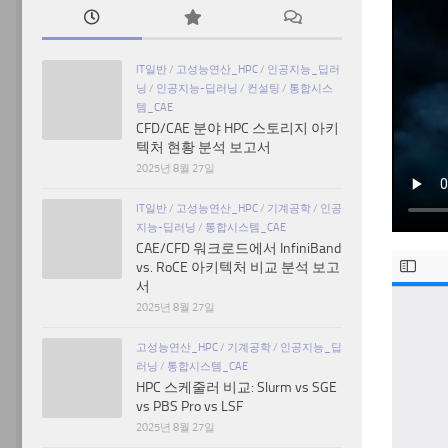
IT일반
/
고성능연산_HPC
/
인공지능_딥러
닝
/
인공지능-딥러닝
/
컨설팅
/
통합시스
템_CAE
CFD/CAE 분야 HPC 스토리지 아키
텍처 현황 분석 보고서
2025년 8월 27일
IT일반
/
고성능연산_HPC
/
기계공학
/
인공
지능-딥러닝
/
통합시스템_CAE
CAE/CFD 워크로드에서 InfiniBand
vs. RoCE 아키텍처 비교 분석 보고
서
2025년 8월 27일
고성능연산_HPC
/
기계공학
/
인공지능_딥
러닝
/
통합시스템_CAE
HPC 스케줄러 비교: Slurm vs SGE
vs PBS Pro vs LSF
2025년 8월 27일