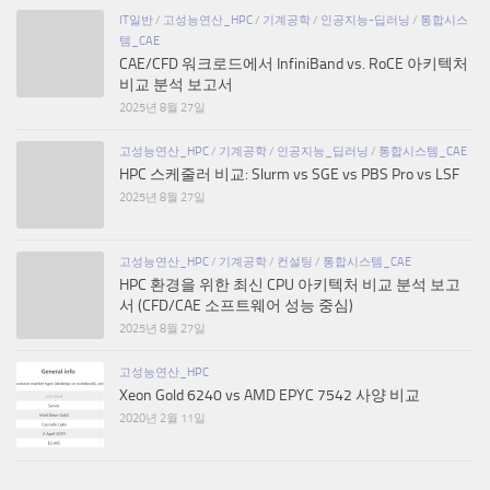
IT일반
/
고성능연산_HPC
/
기계공학
/
인공지능-딥러닝
/
통합시스
템_CAE
CAE/CFD 워크로드에서 InfiniBand vs. RoCE 아키텍처
비교 분석 보고서
2025년 8월 27일
고성능연산_HPC
/
기계공학
/
인공지능_딥러닝
/
통합시스템_CAE
HPC 스케줄러 비교: Slurm vs SGE vs PBS Pro vs LSF
2025년 8월 27일
고성능연산_HPC
/
기계공학
/
컨설팅
/
통합시스템_CAE
HPC 환경을 위한 최신 CPU 아키텍처 비교 분석 보고
서 (CFD/CAE 소프트웨어 성능 중심)
2025년 8월 27일
고성능연산_HPC
Xeon Gold 6240 vs AMD EPYC 7542 사양 비교
2020년 2월 11일