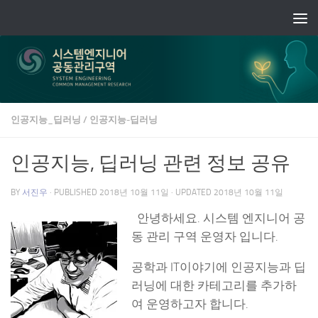
Skip to content
인공지능_딥러닝
/
인공지능-딥러닝
인공지능, 딥러닝 관련 정보 공유
BY
서진우
· PUBLISHED
2018년 10월 11일
· UPDATED
2018년 10월 11일
안녕하세요. 시스템 엔지니어 공
동 관리 구역 운영자 입니다.
공학과 IT이야기에 인공지능과 딥
러닝에 대한 카테고리를 추가하
여 운영하고자 합니다.