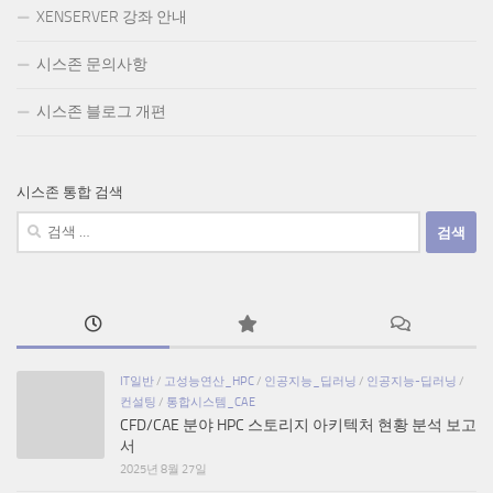
XENSERVER 강좌 안내
시스존 문의사항
시스존 블로그 개편
시스존 통합 검색
검
색:
IT일반
/
고성능연산_HPC
/
인공지능_딥러닝
/
인공지능-딥러닝
/
컨설팅
/
통합시스템_CAE
CFD/CAE 분야 HPC 스토리지 아키텍처 현황 분석 보고
서
2025년 8월 27일