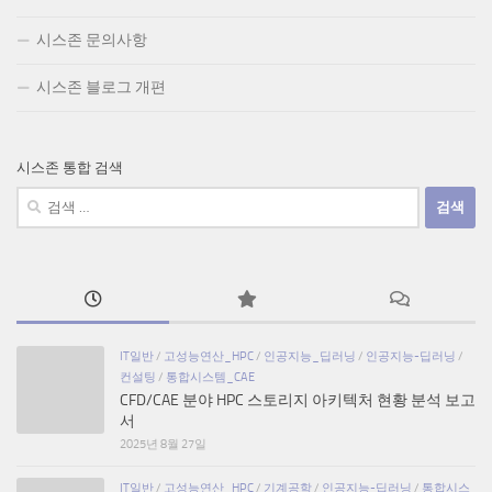
시스존 문의사항
시스존 블로그 개편
시스존 통합 검색
검
색:
IT일반
/
고성능연산_HPC
/
인공지능_딥러닝
/
인공지능-딥러닝
/
컨설팅
/
통합시스템_CAE
CFD/CAE 분야 HPC 스토리지 아키텍처 현황 분석 보고
서
2025년 8월 27일
IT일반
/
고성능연산_HPC
/
기계공학
/
인공지능-딥러닝
/
통합시스