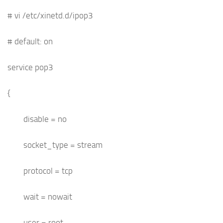
# vi /etc/xinetd.d/ipop3
# default: on
service pop3
{
disable = no
socket_type = stream
protocol = tcp
wait = nowait
user = root