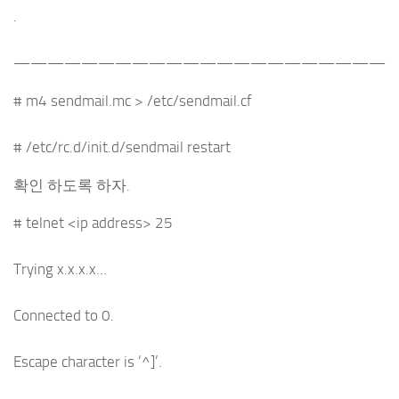
.
——————————————————————
# m4 sendmail.mc > /etc/sendmail.cf
# /etc/rc.d/init.d/sendmail restart
확인 하도록 하자.
# telnet <ip address> 25
Trying x.x.x.x…
Connected to 0.
Escape character is ‘^]’.