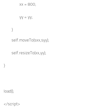
xx = 800;
yy = yy;
}
self.moveTo(sxx,syy);
self.resizeTo(xx,yy);
}
load();
</script>