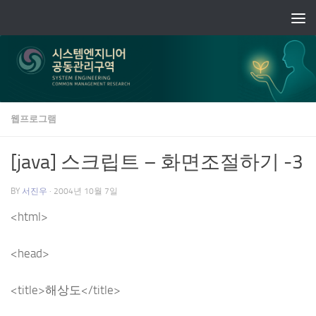
Skip to content
웹프로그램
[java] 스크립트 – 화면조절하기 -3
BY
서진우
·
2004년 10월 7일
<html>
<head>
<title>해상도</title>