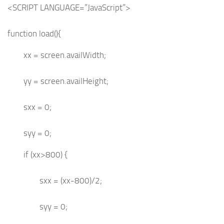
<SCRIPT LANGUAGE=”JavaScript”>
function load(){
xx = screen.availWidth;
yy = screen.availHeight;
sxx = 0;
syy = 0;
if (xx>800) {
sxx = (xx-800)/2;
syy = 0;