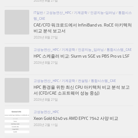
2025년 8월 27일
IT일반
/
고성능연산_HPC
/
기계공학
/
인공지능-딥러닝
/
통합시스
템_CAE
CAE/CFD 워크로드에서 InfiniBand vs. RoCE 아키텍처
비교 분석 보고서
2025년 8월 27일
고성능연산_HPC
/
기계공학
/
인공지능_딥러닝
/
통합시스템_CAE
HPC 스케줄러 비교: Slurm vs SGE vs PBS Pro vs LSF
2025년 8월 27일
고성능연산_HPC
/
기계공학
/
컨설팅
/
통합시스템_CAE
HPC 환경을 위한 최신 CPU 아키텍처 비교 분석 보고
서 (CFD/CAE 소프트웨어 성능 중심)
2025년 8월 27일
고성능연산_HPC
Xeon Gold 6240 vs AMD EPYC 7542 사양 비교
2020년 2월 11일