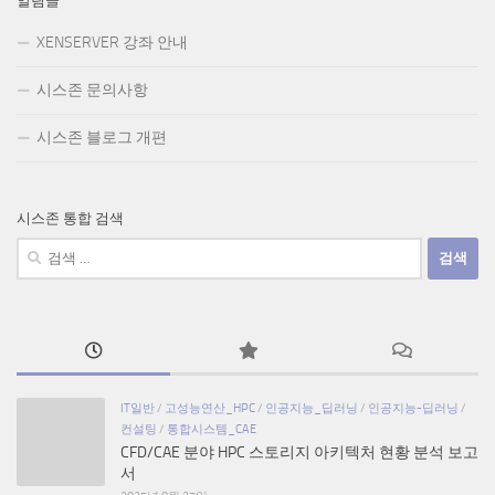
알림글
XENSERVER 강좌 안내
시스존 문의사항
시스존 블로그 개편
시스존 통합 검색
검
색:
IT일반
/
고성능연산_HPC
/
인공지능_딥러닝
/
인공지능-딥러닝
/
컨설팅
/
통합시스템_CAE
CFD/CAE 분야 HPC 스토리지 아키텍처 현황 분석 보고
서