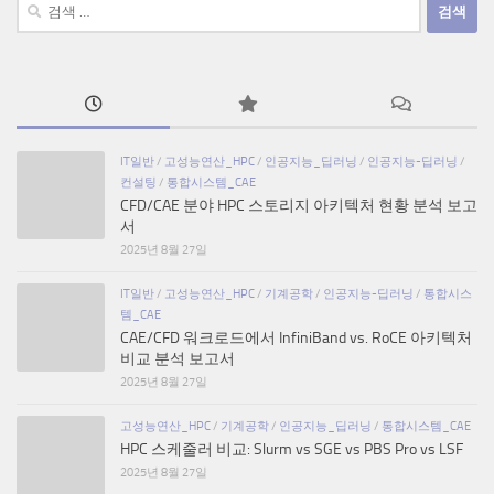
검
색:
IT일반
/
고성능연산_HPC
/
인공지능_딥러닝
/
인공지능-딥러닝
/
컨설팅
/
통합시스템_CAE
CFD/CAE 분야 HPC 스토리지 아키텍처 현황 분석 보고
서
2025년 8월 27일
IT일반
/
고성능연산_HPC
/
기계공학
/
인공지능-딥러닝
/
통합시스
템_CAE
CAE/CFD 워크로드에서 InfiniBand vs. RoCE 아키텍처
비교 분석 보고서
2025년 8월 27일
고성능연산_HPC
/
기계공학
/
인공지능_딥러닝
/
통합시스템_CAE
HPC 스케줄러 비교: Slurm vs SGE vs PBS Pro vs LSF
2025년 8월 27일