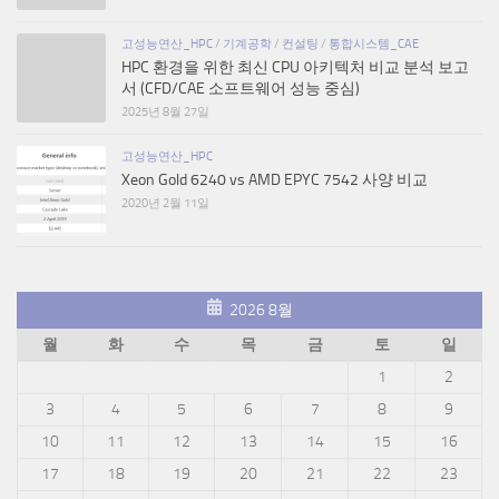
고성능연산_HPC
/
기계공학
/
컨설팅
/
통합시스템_CAE
HPC 환경을 위한 최신 CPU 아키텍처 비교 분석 보고
서 (CFD/CAE 소프트웨어 성능 중심)
2025년 8월 27일
고성능연산_HPC
Xeon Gold 6240 vs AMD EPYC 7542 사양 비교
2020년 2월 11일
2026 8월
월
화
수
목
금
토
일
1
2
3
4
5
6
7
8
9
10
11
12
13
14
15
16
17
18
19
20
21
22
23