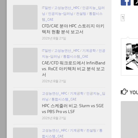
IT일반
/
고성능연산_HPC
/
인공지능_딥러
닝
/
인공지능-딥러닝
/
컨설팅
/
통합시스
템_CAE
CFD/CAE 분야 HPC 스토리지 아키
텍처 현황 분석 보고서
2025년 8월 27일
IT일반
/
고성능연산_HPC
/
기계공학
/
인공
지능-딥러닝
/
통합시스템_CAE
CAE/CFD 워크로드에서 InfiniBand
vs. RoCE 아키텍처 비교 분석 보고
서
2025년 8월 27일
YOU
고성능연산_HPC
/
기계공학
/
인공지능_딥
러닝
/
통합시스템_CAE
HPC 스케줄러 비교: Slurm vs SGE
vs PBS Pro vs LSF
2025년 8월 27일
고성능연산_HPC
/
기계공학
/
컨설팅
/
통
합시스템_CAE