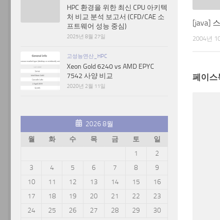
HPC 환경을 위한 최신 CPU 아키텍
처 비교 분석 보고서 (CFD/CAE 소
[java
프트웨어 성능 중심)
2025년 8월 27일
2004년 1
고성능연산_HPC
Xeon Gold 6240 vs AMD EPYC
7542 사양 비교
페이스
2020년 2월 11일
2026 8월
월
화
수
목
금
토
일
1
2
3
4
5
6
7
8
9
10
11
12
13
14
15
16
17
18
19
20
21
22
23
24
25
26
27
28
29
30