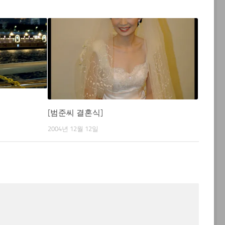
[범준씨 결혼식]
2004년 12월 12일