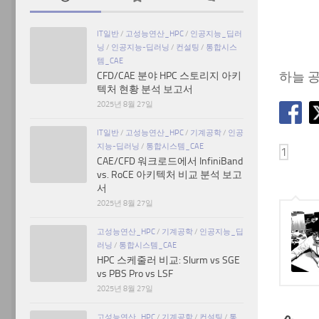
IT일반
/
고성능연산_HPC
/
인공지능_딥러
닝
/
인공지능-딥러닝
/
컨설팅
/
통합시스
템_CAE
하늘 
CFD/CAE 분야 HPC 스토리지 아키
텍처 현황 분석 보고서
2025년 8월 27일
IT일반
/
고성능연산_HPC
/
기계공학
/
인공
지능-딥러닝
/
통합시스템_CAE
CAE/CFD 워크로드에서 InfiniBand
vs. RoCE 아키텍처 비교 분석 보고
서
2025년 8월 27일
고성능연산_HPC
/
기계공학
/
인공지능_딥
러닝
/
통합시스템_CAE
HPC 스케줄러 비교: Slurm vs SGE
vs PBS Pro vs LSF
2025년 8월 27일
고성능연산_HPC
/
기계공학
/
컨설팅
/
통