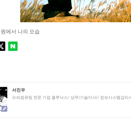
공원에서 나의 모습
서진우
슈퍼컴퓨팅 전문 기업 클루닉스/ 상무(기술이사)/ 정보시스템감리