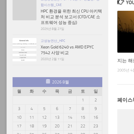
YOU
합시스템_CAE
HPC 환경을 위한 최신 CPU 아키텍
처 비교 분석 보고서 (CFD/CAE 소
프트웨어 성능 중심)
2025년 8월 27일
고성능연산_HPC
Xeon Gold 6240 vs AMD EPYC
7542 사양 비교
2020년 2월 11일
지는 해
2005년 4
2026 8월
월
화
수
목
금
토
일
페이스
1
2
3
4
5
6
7
8
9
10
11
12
13
14
15
16
17
18
19
20
21
22
23