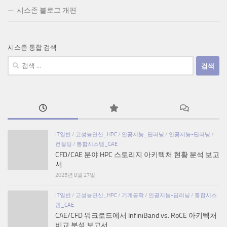
시스존 블로그 개편
시스존 통합 검색
검
색:
IT일반
/
고성능연산_HPC
/
인공지능_딥러닝
/
인공지능-딥러닝
/
컨설팅
/
통합시스템_CAE
CFD/CAE 분야 HPC 스토리지 아키텍처 현황 분석 보고
서
2025년 8월 27일
IT일반
/
고성능연산_HPC
/
기계공학
/
인공지능-딥러닝
/
통합시스
템_CAE
CAE/CFD 워크로드에서 InfiniBand vs. RoCE 아키텍처
비교 분석 보고서