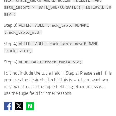
FROM track_table WHERE action='DELETE' AND
date_insert >= DATE_SUB(CURDATE(), INTERVAL 30
day);
Step 3)
ALTER TABLE track_table RENAME
track_table_old;
Step 4)
ALTER TABLE track_table_new RENAME
track_table;
Step 5)
DROP TABLE track_table_old;
I did not include the tuple field in Step 2. Please see if this
produces the desired effect. If this is what you want, you
may want to ditch the tuple field altogether unless you
use the tuple field for other reasons.