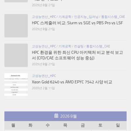
2025년 8월 27일
고성능연산_HPC
/
기계공학
/
인공지능_딥러닝
/
통합시스템_CAE
HPC 스케줄러 비교: Slurm vs SGE vs PBS Pro vs LSF
2025년 8월 27일
고성능연산_HPC
/
기계공학
/
컨설팅
/
통합시스템_CAE
HPC 환경을 위한 최신 CPU 아키텍처 비교 분석 보고
서 (CFD/CAE 소프트웨어 성능 중심)
2025년 8월 27일
고성능연산_HPC
Xeon Gold 6240 vs AMD EPYC 7542 사양 비교
2020년 2월 11일
2026 8월
월
화
수
목
금
토
일