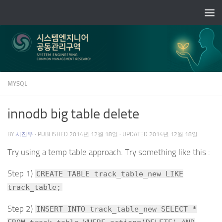
Skip to content
MYSQL
innodb big table delete
BY
서진우
· PUBLISHED
2014년 12월 18일
· UPDATED
2014년 12월 18일
Try using a temp table approach. Try something like this :
Step 1)
CREATE TABLE track_table_new LIKE
track_table;
Step 2)
INSERT INTO track_table_new SELECT *