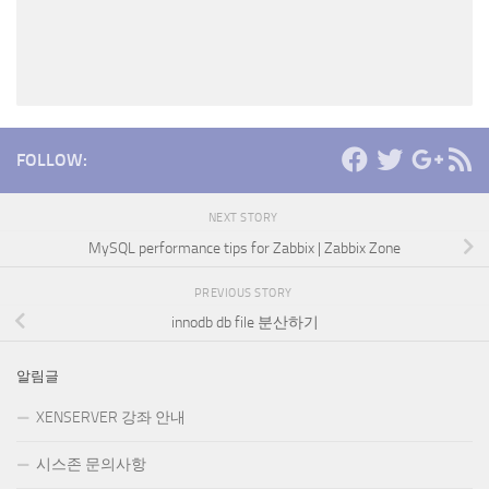
FOLLOW:
NEXT STORY
MySQL performance tips for Zabbix | Zabbix Zone
PREVIOUS STORY
innodb db file 분산하기
알림글
XENSERVER 강좌 안내
시스존 문의사항