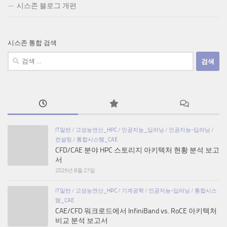
시스존 블로그 개편
시스존 통합 검색
검
색:
IT일반
/
고성능연산_HPC
/
인공지능_딥러닝
/
인공지능-딥러닝
/
컨설팅
/
통합시스템_CAE
CFD/CAE 분야 HPC 스토리지 아키텍처 현황 분석 보고
서
2025년 8월 27일
IT일반
/
고성능연산_HPC
/
기계공학
/
인공지능-딥러닝
/
통합시스
템_CAE
CAE/CFD 워크로드에서 InfiniBand vs. RoCE 아키텍처
비교 분석 보고서