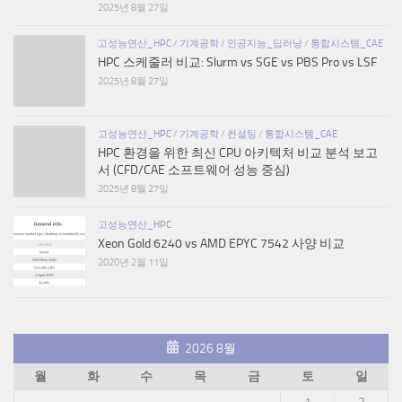
2025년 8월 27일
고성능연산_HPC
/
기계공학
/
인공지능_딥러닝
/
통합시스템_CAE
HPC 스케줄러 비교: Slurm vs SGE vs PBS Pro vs LSF
2025년 8월 27일
고성능연산_HPC
/
기계공학
/
컨설팅
/
통합시스템_CAE
HPC 환경을 위한 최신 CPU 아키텍처 비교 분석 보고
서 (CFD/CAE 소프트웨어 성능 중심)
2025년 8월 27일
고성능연산_HPC
Xeon Gold 6240 vs AMD EPYC 7542 사양 비교
2020년 2월 11일
2026 8월
월
화
수
목
금
토
일