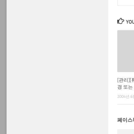
YOU
[관리][튜
경 또는
2004년 6
페이스