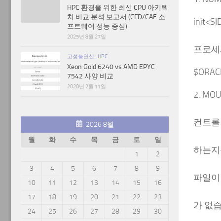
HPC 환경을 위한 최신 CPU 아키텍
처 비교 분석 보고서 (CFD/CAE 소
init
프트웨어 성능 중심)
2025년 8월 27일
프로세
고성능연산_HPC
Xeon Gold 6240 vs AMD EPYC
$ORA
7542 사양 비교
2020년 2월 11일
2. MO
컨트롤
2026 8월
월
화
수
목
금
토
일
하는지
1
2
3
4
5
6
7
8
9
파일이
10
11
12
13
14
15
16
17
18
19
20
21
22
23
가 없습
24
25
26
27
28
29
30