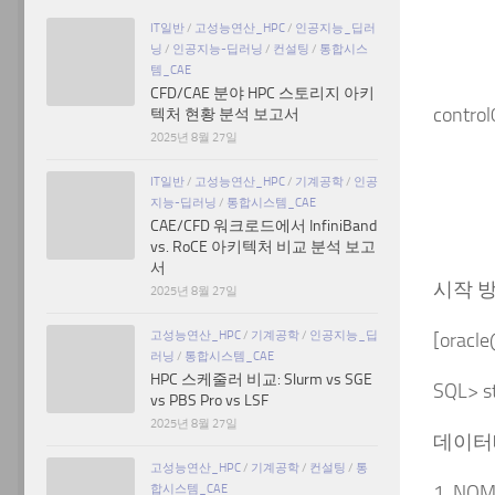
생성
IT일반
/
고성능연산_HPC
/
인공지능_딥러
닝
/
인공지능-딥러닝
/
컨설팅
/
통합시스
데이
템_CAE
CFD/CAE 분야 HPC 스토리지 아키
contr
텍처 현황 분석 보고서
2025년 8월 27일
데이터
IT일반
/
고성능연산_HPC
/
기계공학
/
인공
지능-딥러닝
/
통합시스템_CAE
CAE/CFD 워크로드에서 InfiniBand
파일의
vs. RoCE 아키텍처 비교 분석 보고
서
시작 
2025년 8월 27일
고성능연산_HPC
/
기계공학
/
인공지능_딥
[oracle
러닝
/
통합시스템_CAE
HPC 스케줄러 비교: Slurm vs SGE
SQL> s
vs PBS Pro vs LSF
2025년 8월 27일
데이터
고성능연산_HPC
/
기계공학
/
컨설팅
/
통
합시스템_CAE
1. NO