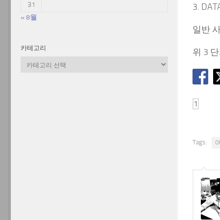
31
3. DA
« 8월
일반 
카테고리
위 3 
카
테
고
리
Tags:
O