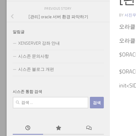
PREVIOUS STORY
BY
서진
[관리] oracle 서버 환경 파악하기
오라클 
알림글
오라클
XENSERVER 강좌 안내
$ORACL
시스존 문의사항
시스존 블로그 개편
$ORAC
init
시스존 통합 검색
검
사용
색:
프로