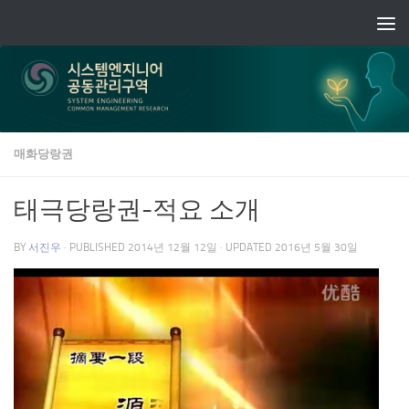
Skip to content
매화당랑권
태극당랑권-적요 소개
BY
서진우
· PUBLISHED
2014년 12월 12일
· UPDATED
2016년 5월 30일