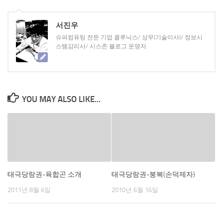
서진우
슈퍼컴퓨팅 전문 기업 클루닉스/ 상무(기술이사)/ 정보시
스템감리사/ 시스존 블로그 운영자
YOU MAY ALSO LIKE...
태극당랑권-육합곤 소개
태극당랑권-붕복(손덕제자)
2011년 8월 6일
2010년 6월 16일