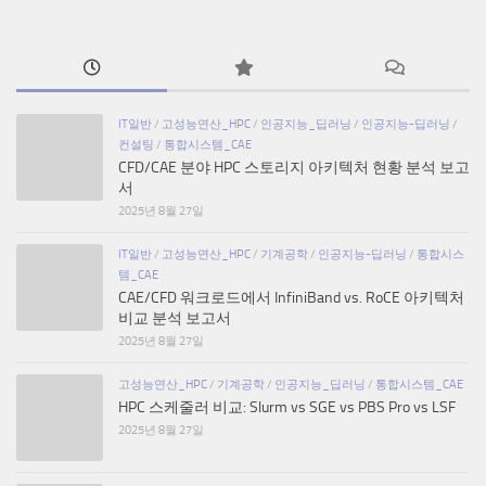
IT일반
/
고성능연산_HPC
/
인공지능_딥러닝
/
인공지능-딥러닝
/
컨설팅
/
통합시스템_CAE
CFD/CAE 분야 HPC 스토리지 아키텍처 현황 분석 보고
서
2025년 8월 27일
IT일반
/
고성능연산_HPC
/
기계공학
/
인공지능-딥러닝
/
통합시스
템_CAE
CAE/CFD 워크로드에서 InfiniBand vs. RoCE 아키텍처
비교 분석 보고서
2025년 8월 27일
고성능연산_HPC
/
기계공학
/
인공지능_딥러닝
/
통합시스템_CAE
HPC 스케줄러 비교: Slurm vs SGE vs PBS Pro vs LSF
2025년 8월 27일