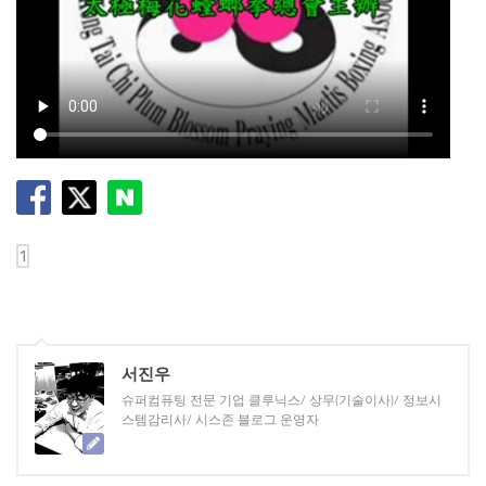
서진우
슈퍼컴퓨팅 전문 기업 클루닉스/ 상무(기술이사)/ 정보시
스템감리사/ 시스존 블로그 운영자