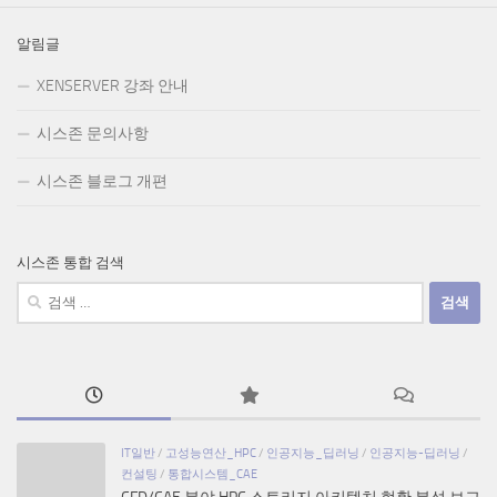
알림글
XENSERVER 강좌 안내
시스존 문의사항
시스존 블로그 개편
시스존 통합 검색
검
색:
IT일반
/
고성능연산_HPC
/
인공지능_딥러닝
/
인공지능-딥러닝
/
컨설팅
/
통합시스템_CAE