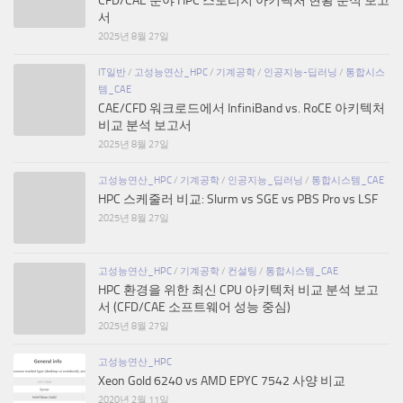
CFD/CAE 분야 HPC 스토리지 아키텍처 현황 분석 보고
서
2025년 8월 27일
IT일반
/
고성능연산_HPC
/
기계공학
/
인공지능-딥러닝
/
통합시스
템_CAE
CAE/CFD 워크로드에서 InfiniBand vs. RoCE 아키텍처
비교 분석 보고서
2025년 8월 27일
고성능연산_HPC
/
기계공학
/
인공지능_딥러닝
/
통합시스템_CAE
HPC 스케줄러 비교: Slurm vs SGE vs PBS Pro vs LSF
2025년 8월 27일
고성능연산_HPC
/
기계공학
/
컨설팅
/
통합시스템_CAE
HPC 환경을 위한 최신 CPU 아키텍처 비교 분석 보고
서 (CFD/CAE 소프트웨어 성능 중심)
2025년 8월 27일
고성능연산_HPC
Xeon Gold 6240 vs AMD EPYC 7542 사양 비교
2020년 2월 11일