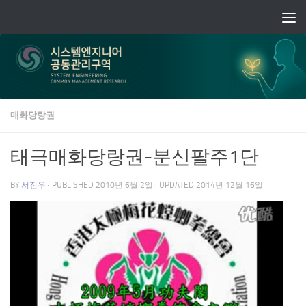
Skip to content
매화당랑권
태극매화당랑권-분신팔주1단
BY
서진우
· PUBLISHED
2010년 6월 2일
· UPDATED
2014년 12월 16일