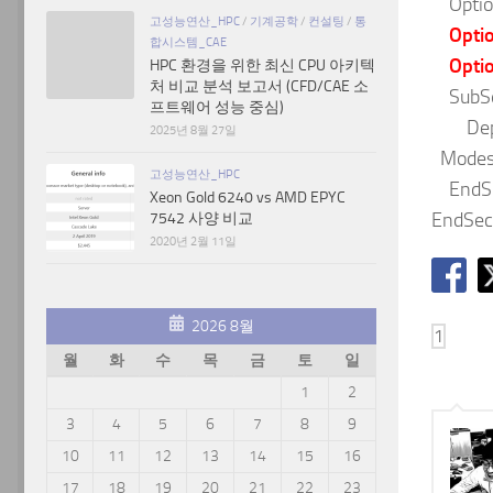
Optio
고성능연산_HPC
/
기계공학
/
컨설팅
/
통
Optio
합시스템_CAE
Optio
HPC 환경을 위한 최신 CPU 아키텍
처 비교 분석 보고서 (CFD/CAE 소
SubSe
프트웨어 성능 중심)
Dep
2025년 8월 27일
Modes
고성능연산_HPC
EndSu
Xeon Gold 6240 vs AMD EPYC
EndSec
7542 사양 비교
2020년 2월 11일
2026 8월
월
화
수
목
금
토
일
1
2
3
4
5
6
7
8
9
10
11
12
13
14
15
16
17
18
19
20
21
22
23