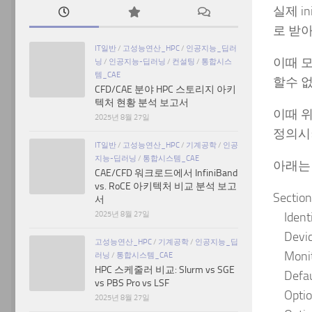
실제 i
로 받
IT일반
/
고성능연산_HPC
/
인공지능_딥러
이때 모
닝
/
인공지능-딥러닝
/
컨설팅
/
통합시스
템_CAE
할수 없
CFD/CAE 분야 HPC 스토리지 아키
텍처 현황 분석 보고서
이때 위
2025년 8월 27일
정의시켜
IT일반
/
고성능연산_HPC
/
기계공학
/
인공
지능-딥러닝
/
통합시스템_CAE
아래는 
CAE/CFD 워크로드에서 InfiniBand
vs. RoCE 아키텍처 비교 분석 보고
Section
서
2025년 8월 27일
Identi
Devic
고성능연산_HPC
/
기계공학
/
인공지능_딥
Monit
러닝
/
통합시스템_CAE
HPC 스케줄러 비교: Slurm vs SGE
Defau
vs PBS Pro vs LSF
Optio
2025년 8월 27일