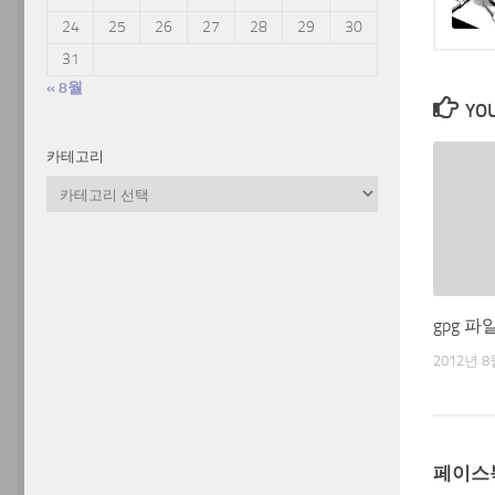
24
25
26
27
28
29
30
31
« 8월
YOU
카테고리
카
테
고
리
gpg 
2012년 8
페이스