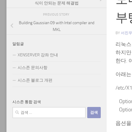
식이 안되는 문제 해결법
부
PREVIOUS STORY
Building Gaussian 09 with Intel compiler and
MKL
BY
서진
리눅스 
알림글
하지만
XENSERVER 강좌 안내
한다. 
시스존 문의사항
아래는 
시스존 블로그 개편
/etc/
Optio
시스존 통합 검색
Optio
검
색:
옵션을