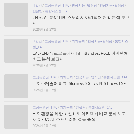
IT일반
/
고성능연산_HPC
/
인공지능_딥러닝
/
인공지능-딥러닝
/
컨설팅
/
통합시스템_CAE
CFD/CAE 분야 HPC 스토리지 아키텍처 현황 분석 보고
서
2025년 8월 27일
IT일반
/
고성능연산_HPC
/
기계공학
/
인공지능-딥러닝
/
통합시스
템_CAE
CAE/CFD 워크로드에서 InfiniBand vs. RoCE 아키텍처
비교 분석 보고서
2025년 8월 27일
고성능연산_HPC
/
기계공학
/
인공지능_딥러닝
/
통합시스템_CAE
HPC 스케줄러 비교: Slurm vs SGE vs PBS Pro vs LSF
2025년 8월 27일
고성능연산_HPC
/
기계공학
/
컨설팅
/
통합시스템_CAE
HPC 환경을 위한 최신 CPU 아키텍처 비교 분석 보고
서 (CFD/CAE 소프트웨어 성능 중심)
2025년 8월 27일