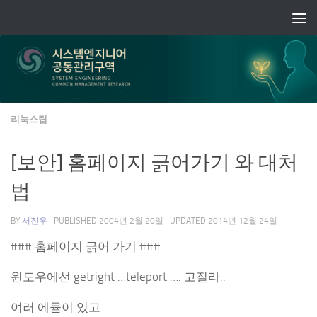
Skip to content
리눅스팁
[보안] 홈페이지 긁어가기 와 대처
법
BY
서진우
· PUBLISHED
2004년 2월 20일
· UPDATED
2014년 12월 24일
### 홈페이지 긁어 가기 ###
윈도우에선 getright …teleport …. 고질라..
여러 에뮬이 있고..