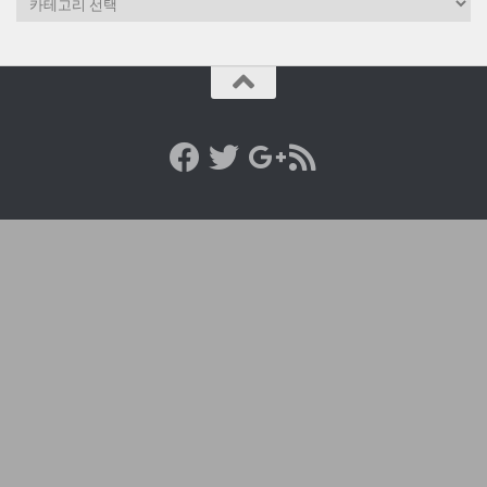
테
고
리