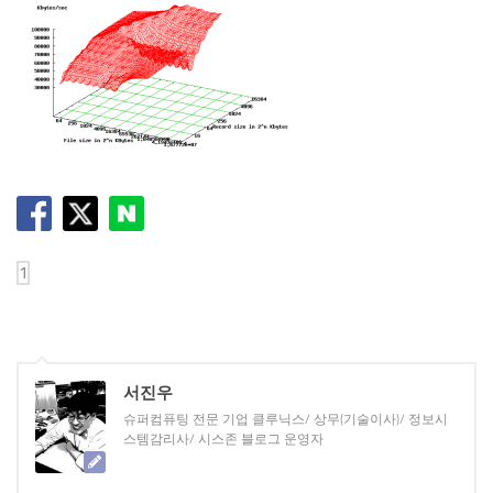
서진우
슈퍼컴퓨팅 전문 기업 클루닉스/ 상무(기술이사)/ 정보시
스템감리사/ 시스존 블로그 운영자