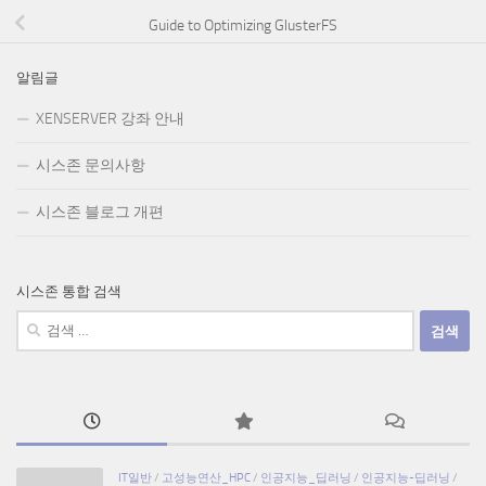
Guide to Optimizing GlusterFS
알림글
XENSERVER 강좌 안내
시스존 문의사항
시스존 블로그 개편
시스존 통합 검색
검
색:
IT일반
/
고성능연산_HPC
/
인공지능_딥러닝
/
인공지능-딥러닝
/