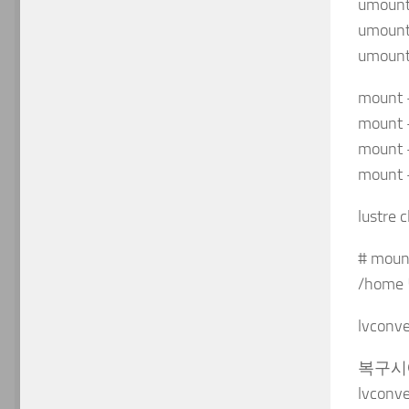
umount
umount
umount
mount 
mount -
mount -
mount -
lustre 
# moun
/hom
lvconv
복구시에
lvconv