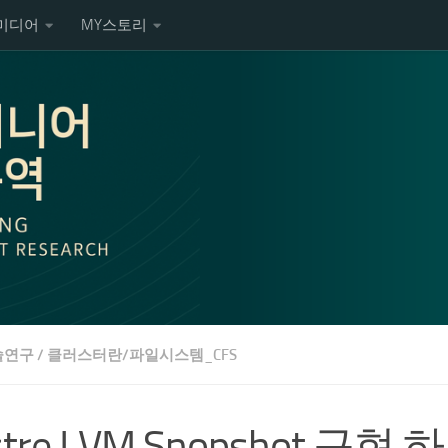
미디어
MY스토리
술연구
/
클러스터란/파일시스템_CFS
stre LVM Snopshot 구현 