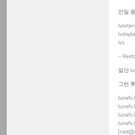
만일 용
lvexte
lvdispl
lvs
– Resto
일단 lu
그런 후..
tunefs
tunefs
tunefs
tunefs
[root@