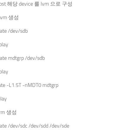
, ost 해당 device 를 lvm 으로 구성
 lvm 생성
ate /dev/sdb
play
ate mdtgrp /dev/sdb
play
eate -L1.5T -nMDT0 mdtgrp
play
 lvm 생성
ate /dev/sdc /dev/sdd /dev/sde