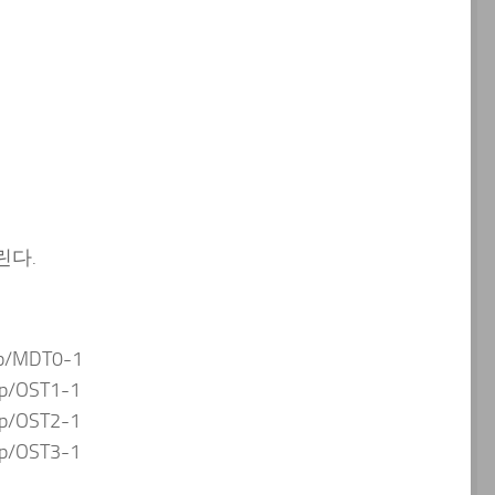
버린다.
grp/MDT0-1
rp/OST1-1
rp/OST2-1
rp/OST3-1