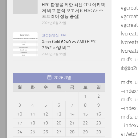
HPC 환경을 위한 최신 CPU 아키텍
vgcreat
처 비교 분석 보고서 (CFD/CAE 소
vgcreat
프트웨어 성능 중심)
2025년 8월 27일
vgcreat
lvcreat
고성능연산_HPC
lvcreat
Xeon Gold 6240 vs AMD EPYC
7542 사양 비교
lvcreat
2020년 2월 11일
mkfs.l
ib@o2i
2026 8월
mkfs.l
월
화
수
목
금
토
일
–index
1
2
mkfs.l
3
4
5
6
7
8
9
–index
10
11
12
13
14
15
16
mkfs.l
17
18
19
20
21
22
23
–index
24
25
26
27
28
29
30
vi /etc