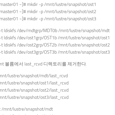
master01 ~]# mkdir -p /mnt/lustre/snapshot/ost1
master01 ~]# mkdir -p /mnt/lustre/snapshot/ost2
master01 ~]# mkdir -p /mnt/lustre/snapshot/ost3
-t ldiskfs /dev/mdtgrp/MDT0b /mnt/lustre/snapshot/mdt
t ldiskfs /dev/ost1grp/OST1b /mnt/lustre/snapshot/ost1
t ldiskfs /dev/ost2grp/OST2b /mnt/lustre/snapshot/ost2
t ldiskfs /dev/ost3grp/OST3b /mnt/lustre/snapshot/ost3
unt 볼륨에서 last_rcvd 디렉토리를 제거한다.
mnt/lustre/snapshot/mdt/last_rcvd
mnt/lustre/snapshot/ost1/last_rcvd
mnt/lustre/snapshot/ost2/last_rcvd
mnt/lustre/snapshot/ost3/last_rcvd
 /mnt/lustre/snapshot/mdt