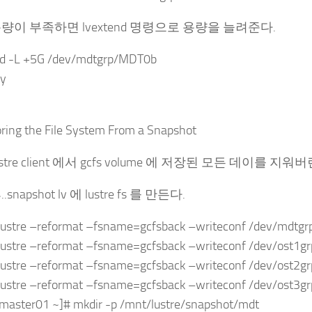
량이 부족하면 lvextend 명령으로 용량을 늘려준다.
nd -L +5G /dev/mdtgrp/MDT0b
ay
ring the File System From a Snapshot
stre client 에서 gcfs volume 에 저장된 모든 데이를 지워
snapshot lv 에 lustre fs 를 만든다.
.lustre –reformat –fsname=gcfsback –writeconf /dev/mdt
.lustre –reformat –fsname=gcfsback –writeconf /dev/ost1g
.lustre –reformat –fsname=gcfsback –writeconf /dev/ost2g
.lustre –reformat –fsname=gcfsback –writeconf /dev/ost3g
master01 ~]# mkdir -p /mnt/lustre/snapshot/mdt