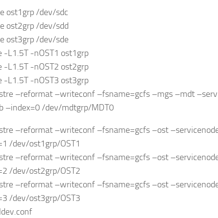
e ost1grp /dev/sdc
e ost2grp /dev/sdd
e ost3grp /dev/sde
e -L1.5T -nOST1 ost1grp
e -L1.5T -nOST2 ost2grp
e -L1.5T -nOST3 ost3grp
ustre –reformat –writeconf –fsname=gcfs –mgs –mdt –s
b –index=0 /dev/mdtgrp/MDT0
ustre –reformat –writeconf –fsname=gcfs –ost –service
=1 /dev/ost1grp/OST1
ustre –reformat –writeconf –fsname=gcfs –ost –service
=2 /dev/ost2grp/OST2
ustre –reformat –writeconf –fsname=gcfs –ost –service
=3 /dev/ost3grp/OST3
/ldev.conf