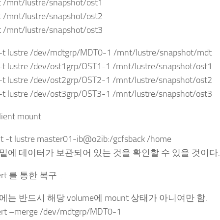
 /mnt/lustre/snapshot/ost1
 /mnt/lustre/snapshot/ost2
 /mnt/lustre/snapshot/ost3
-t lustre /dev/mdtgrp/MDT0-1 /mnt/lustre/snapshot/mdt
t lustre /dev/ost1grp/OST1-1 /mnt/lustre/snapshot/ost1
t lustre /dev/ost2grp/OST2-1 /mnt/lustre/snapshot/ost2
t lustre /dev/ost3grp/OST3-1 /mnt/lustre/snapshot/ost3
client mount
t -t lustre master01-ib@o2ib:/gcfsback /home
e 밑에 데이터가 보관되어 있는 것을 확인할 수 있을 것이다.
ert 를 통한 복구 ..
는 반드시 해당 volume에 mount 상태가 아니여만 함.
ert –merge /dev/mdtgrp/MDT0-1