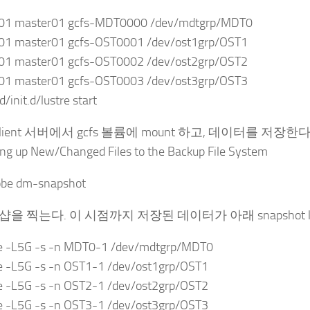
01 master01 gcfs-MDT0000 /dev/mdtgrp/MDT0
01 master01 gcfs-OST0001 /dev/ost1grp/OST1
01 master01 gcfs-OST0002 /dev/ost2grp/OST2
01 master01 gcfs-OST0003 /dev/ost3grp/OST3
d/init.d/lustre start
e client 서버에서 gcfs 볼륨에 mount 하고, 데이터를 저장한다
ng up New/Changed Files to the Backup File System
be dm-snapshot
냅샵을 찍는다. 이 시점까지 저장된 데이터가 아래 snapshot 
te -L5G -s -n MDT0-1 /dev/mdtgrp/MDT0
te -L5G -s -n OST1-1 /dev/ost1grp/OST1
te -L5G -s -n OST2-1 /dev/ost2grp/OST2
te -L5G -s -n OST3-1 /dev/ost3grp/OST3