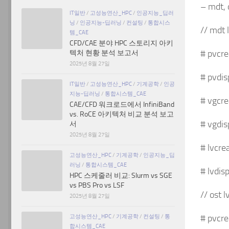
– mdt
IT일반
/
고성능연산_HPC
/
인공지능_딥러
닝
/
인공지능-딥러닝
/
컨설팅
/
통합시스
// mdt
템_CAE
CFD/CAE 분야 HPC 스토리지 아키
# pvcre
텍처 현황 분석 보고서
2025년 8월 27일
# pvdis
IT일반
/
고성능연산_HPC
/
기계공학
/
인공
지능-딥러닝
/
통합시스템_CAE
# vgcre
CAE/CFD 워크로드에서 InfiniBand
vs. RoCE 아키텍처 비교 분석 보고
# vgdis
서
2025년 8월 27일
# lvcr
고성능연산_HPC
/
기계공학
/
인공지능_딥
러닝
/
통합시스템_CAE
# lvdis
HPC 스케줄러 비교: Slurm vs SGE
vs PBS Pro vs LSF
// ost
2025년 8월 27일
고성능연산_HPC
/
기계공학
/
컨설팅
/
통
# pvcre
합시스템_CAE