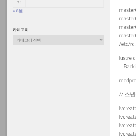
31
master
« 8월
master
master
카테고리
master
카
/etc/rc.
테
고
lustr
리
– Backi
modpro
// 스
lvcrea
lvcrea
lvcrea
lvcrea