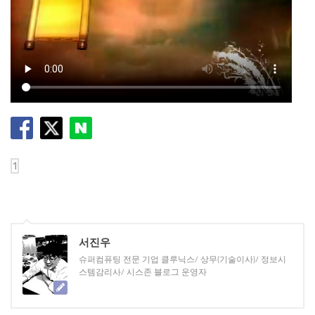
서진우
슈퍼컴퓨팅 전문 기업 클루닉스/ 상무(기술이사)/ 정보시
스템감리사/ 시스존 블로그 운영자