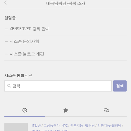
태극당랑권-붕복 소개
알림글
XENSERVER 강좌 안내
시스존 문의사항
시스존 블로그 개편
시스존 통합 검색
검
색:
IT일반
/
고성능연산_HPC
/
인공지능_딥러닝
/
인공지능-딥러닝
/
컨설팅
/
통합시스템_CAE