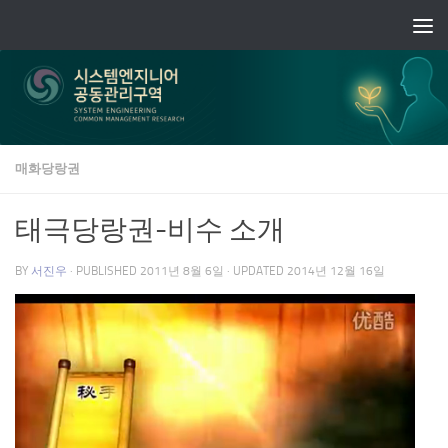
Skip to content
매화당랑권
태극당랑권-비수 소개
BY
서진우
· PUBLISHED
2011년 8월 6일
· UPDATED
2014년 12월 16일