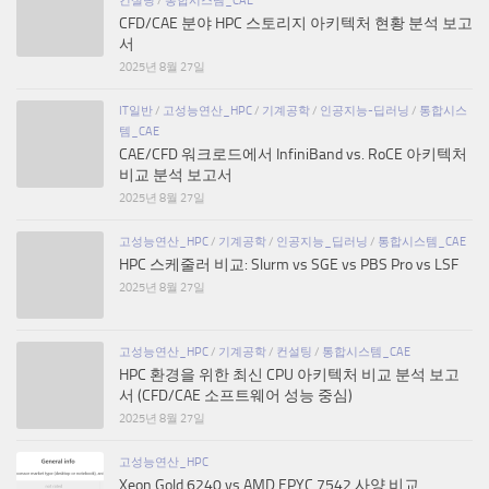
CFD/CAE 분야 HPC 스토리지 아키텍처 현황 분석 보고
서
2025년 8월 27일
IT일반
/
고성능연산_HPC
/
기계공학
/
인공지능-딥러닝
/
통합시스
템_CAE
CAE/CFD 워크로드에서 InfiniBand vs. RoCE 아키텍처
비교 분석 보고서
2025년 8월 27일
고성능연산_HPC
/
기계공학
/
인공지능_딥러닝
/
통합시스템_CAE
HPC 스케줄러 비교: Slurm vs SGE vs PBS Pro vs LSF
2025년 8월 27일
고성능연산_HPC
/
기계공학
/
컨설팅
/
통합시스템_CAE
HPC 환경을 위한 최신 CPU 아키텍처 비교 분석 보고
서 (CFD/CAE 소프트웨어 성능 중심)
2025년 8월 27일
고성능연산_HPC
Xeon Gold 6240 vs AMD EPYC 7542 사양 비교