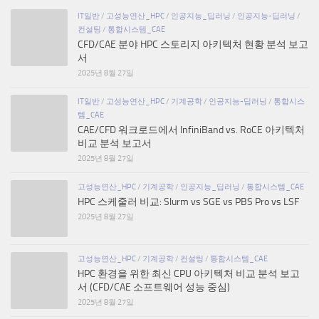
IT일반
/
고성능연산_HPC
/
인공지능_딥러닝
/
인공지능-딥러닝
/
컨설팅
/
통합시스템_CAE
CFD/CAE 분야 HPC 스토리지 아키텍처 현황 분석 보고
서
2025년 8월 27일
IT일반
/
고성능연산_HPC
/
기계공학
/
인공지능-딥러닝
/
통합시스
템_CAE
CAE/CFD 워크로드에서 InfiniBand vs. RoCE 아키텍처
비교 분석 보고서
2025년 8월 27일
고성능연산_HPC
/
기계공학
/
인공지능_딥러닝
/
통합시스템_CAE
HPC 스케줄러 비교: Slurm vs SGE vs PBS Pro vs LSF
2025년 8월 27일
고성능연산_HPC
/
기계공학
/
컨설팅
/
통합시스템_CAE
HPC 환경을 위한 최신 CPU 아키텍처 비교 분석 보고
서 (CFD/CAE 소프트웨어 성능 중심)
2025년 8월 27일