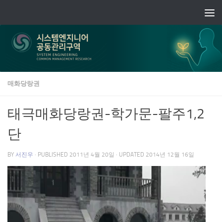
Skip to content
매화당랑권
태극매화당랑권-학가문-팔주1,2
단
BY
서진우
· PUBLISHED
2011년 4월 20일
· UPDATED
2014년 12월 16일