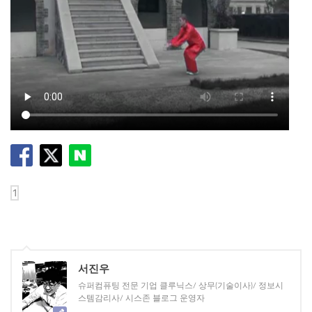
서진우
슈퍼컴퓨팅 전문 기업 클루닉스/ 상무(기술이사)/ 정보시
스템감리사/ 시스존 블로그 운영자