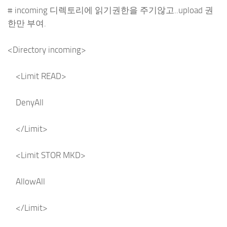
# incoming 디렉토리에 읽기권한을 주기않고..upload 권
한만 부여.
<Directory incoming>
<Limit READ>
DenyAll
</Limit>
<Limit STOR MKD>
AllowAll
</Limit>