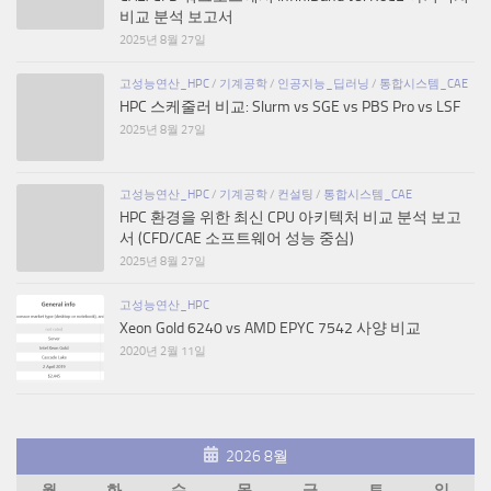
비교 분석 보고서
2025년 8월 27일
고성능연산_HPC
/
기계공학
/
인공지능_딥러닝
/
통합시스템_CAE
HPC 스케줄러 비교: Slurm vs SGE vs PBS Pro vs LSF
2025년 8월 27일
고성능연산_HPC
/
기계공학
/
컨설팅
/
통합시스템_CAE
HPC 환경을 위한 최신 CPU 아키텍처 비교 분석 보고
서 (CFD/CAE 소프트웨어 성능 중심)
2025년 8월 27일
고성능연산_HPC
Xeon Gold 6240 vs AMD EPYC 7542 사양 비교
2020년 2월 11일
2026 8월
월
화
수
목
금
토
일