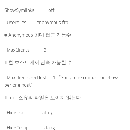
ShowSymlinks off
UserAlias anonymous ftp
# Anonymous 최대 접근 가능수
MaxClients 3
# 한 호스트에서 접속 가능한 수
MaxClientsPerHost 1 “Sorry, one connection allow
per one host”
# root 소유의 파일은 보이지 않는다.
HideUser alang
HideGroup alang