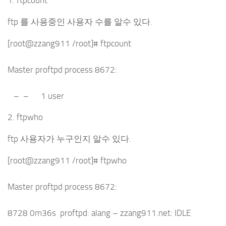
1. ftpcount
ftp 를 사용중인 사용자 수를 알수 있다.
[root@zzang911 /root]# ftpcount
Master proftpd process 8672:
– – 1 user
2. ftpwho
ftp 사용자가 누구인지 알수 있다.
[root@zzang911 /root]# ftpwho
Master proftpd process 8672:
8728 0m36s proftpd: alang – zzang911.net: IDLE