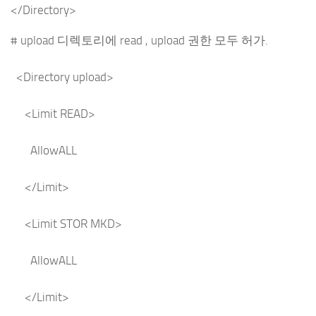
</Directory>
# upload 디렉토리에 read , upload 권한 모두 허가.
<Directory upload>
<Limit READ>
AllowALL
</Limit>
<Limit STOR MKD>
AllowALL
</Limit>