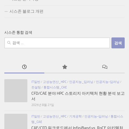
시스존 블로그 개편
시스존 통합 검색
검
색:
IT일반
/
고성능연산_HPC
/
인공지능_딥러닝
/
인공지능-딥러닝
/
컨설팅
/
통합시스템_CAE
CFD/CAE 분야 HPC 스토리지 아키텍처 현황 분석 보고
서
2025년 8월 27일
IT일반
/
고성능연산_HPC
/
기계공학
/
인공지능-딥러닝
/
통합시스
템_CAE
CAE/CFD 워크로드에서 InfiniBand vs. RoCE 아키텍처