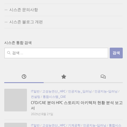
시스존 문의사항
시스존 블로그 개편
시스존 통합 검색
검
색:
IT일반
/
고성능연산_HPC
/
인공지능_딥러닝
/
인공지능-딥러닝
/
컨설팅
/
통합시스템_CAE
CFD/CAE 분야 HPC 스토리지 아키텍처 현황 분석 보고
서
2025년 8월 27일
IT일반
/
고성능연산_HPC
/
기계공학
/
인공지능-딥러닝
/
통합시스