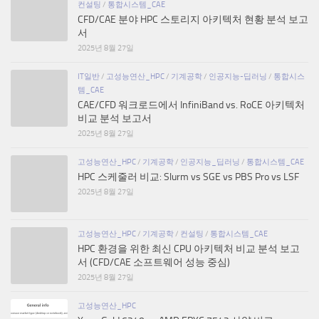
컨설팅
/
통합시스템_CAE
CFD/CAE 분야 HPC 스토리지 아키텍처 현황 분석 보고
서
2025년 8월 27일
IT일반
/
고성능연산_HPC
/
기계공학
/
인공지능-딥러닝
/
통합시스
템_CAE
CAE/CFD 워크로드에서 InfiniBand vs. RoCE 아키텍처
비교 분석 보고서
2025년 8월 27일
고성능연산_HPC
/
기계공학
/
인공지능_딥러닝
/
통합시스템_CAE
HPC 스케줄러 비교: Slurm vs SGE vs PBS Pro vs LSF
2025년 8월 27일
고성능연산_HPC
/
기계공학
/
컨설팅
/
통합시스템_CAE
HPC 환경을 위한 최신 CPU 아키텍처 비교 분석 보고
서 (CFD/CAE 소프트웨어 성능 중심)
2025년 8월 27일
고성능연산_HPC