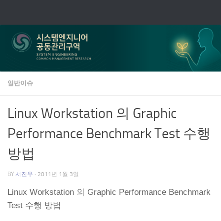
Skip to content
일반이슈
Linux Workstation 의 Graphic
Performance Benchmark Test 수행
방법
BY
서진우
·
2011년 1월 3일
Linux Workstation 의 Graphic Performance Benchmark
Test 수행 방법