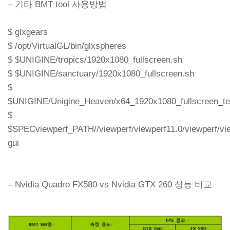
– 기타 BMT tool 사용방법
$ glxgears
$ /opt/VirtualGL/bin/glxspheres
$ $UNIGINE/tropics/1920x1080_fullscreen.sh
$ $UNIGINE/sanctuary/1920x1080_fullscreen.sh
$
$UNIGINE/Unigine_Heaven/x64_1920x1080_fullscreen_te
$
$SPECviewperf_PATH//viewperf/viewperf11.0/viewperf/vi
gui
– Nvidia Quadro FX580 vs Nvidia GTX 260 성능 비교