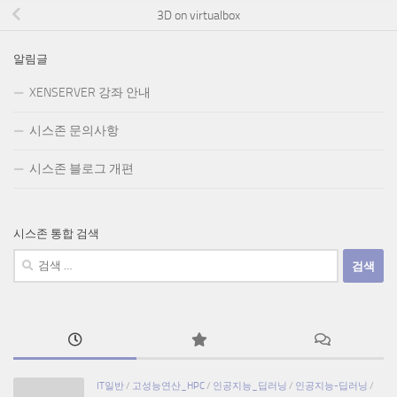
3D on virtualbox
알림글
XENSERVER 강좌 안내
시스존 문의사항
시스존 블로그 개편
시스존 통합 검색
검
색:
IT일반
/
고성능연산_HPC
/
인공지능_딥러닝
/
인공지능-딥러닝
/