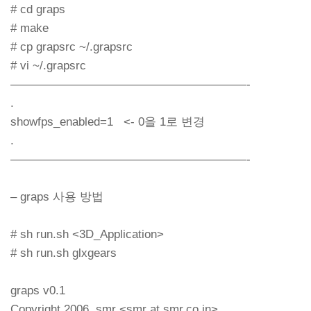
# cd graps
# make
# cp grapsrc ~/.grapsrc
# vi ~/.grapsrc
————————————————————-
.
showfps_enabled=1 <- 0을 1로 변경
.
————————————————————-
– graps 사용 방법
# sh run.sh <3D_Application>
# sh run.sh glxgears
graps v0.1
Copyright 2006, smr <smr at smr.co.in>