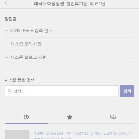
태극매화당랑권-할빈학가문-적요1단
알림글
XENSERVER 강좌 안내
시스존 문의사항
시스존 블로그 개편
시스존 통합 검색
검
색:
IT일반
/
고성능연산_HPC
/
인공지능_딥러닝
/
인공지능-딥러닝
/
컨설팅
/
통합시스템_CAE