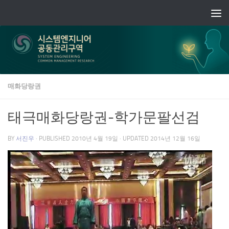
Skip to content
매화당랑권
태극매화당랑권-학가문팔선검
BY
서진우
· PUBLISHED
2010년 4월 19일
· UPDATED
2014년 12월 16일