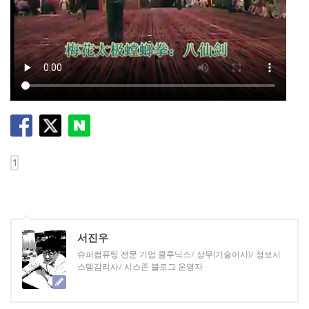
서진우
슈퍼컴퓨팅 전문 기업 클루닉스/ 상무(기술이사)/ 정보시
스템감리사/ 시스존 블로그 운영자