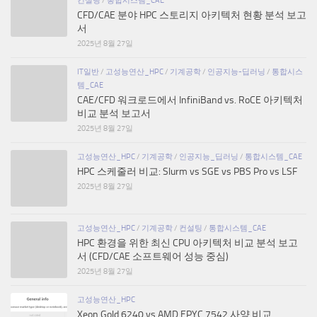
CFD/CAE 분야 HPC 스토리지 아키텍처 현황 분석 보고
서
2025년 8월 27일
IT일반
/
고성능연산_HPC
/
기계공학
/
인공지능-딥러닝
/
통합시스
템_CAE
CAE/CFD 워크로드에서 InfiniBand vs. RoCE 아키텍처
비교 분석 보고서
2025년 8월 27일
고성능연산_HPC
/
기계공학
/
인공지능_딥러닝
/
통합시스템_CAE
HPC 스케줄러 비교: Slurm vs SGE vs PBS Pro vs LSF
2025년 8월 27일
고성능연산_HPC
/
기계공학
/
컨설팅
/
통합시스템_CAE
HPC 환경을 위한 최신 CPU 아키텍처 비교 분석 보고
서 (CFD/CAE 소프트웨어 성능 중심)
2025년 8월 27일
고성능연산_HPC
Xeon Gold 6240 vs AMD EPYC 7542 사양 비교