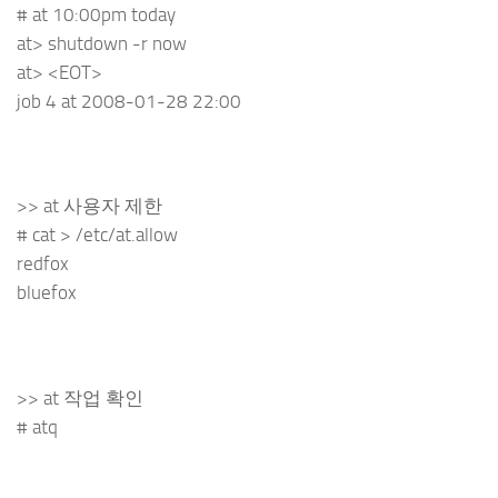
# at 10:00pm today
at> shutdown -r now
at> <EOT>
job 4 at 2008-01-28 22:00
>> at 사용자 제한
# cat > /etc/at.allow
redfox
bluefox
>> at 작업 확인
# atq