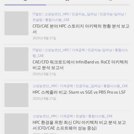
IT일반
/
고성능연산_HPC
/
인공지능_딥러닝
/
인공지능-딥러닝
/
컨설팅
/
통합시스템_CAE
CFD/CAE 분야 HPC 스토리지 아키텍처 현황 분석 보고
서
2025년 8월 27일
IT일반
/
고성능연산_HPC
/
기계공학
/
인공지능-딥러닝
/
통합시스
템_CAE
CAE/CFD 워크로드에서 InfiniBand vs. RoCE 아키텍처
비교 분석 보고서
2025년 8월 27일
고성능연산_HPC
/
기계공학
/
인공지능_딥러닝
/
통합시스템_CAE
HPC 스케줄러 비교: Slurm vs SGE vs PBS Pro vs LSF
2025년 8월 27일
고성능연산_HPC
/
기계공학
/
컨설팅
/
통합시스템_CAE
HPC 환경을 위한 최신 CPU 아키텍처 비교 분석 보고
서 (CFD/CAE 소프트웨어 성능 중심)