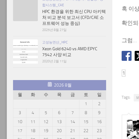
합시스템_CAE
혹 이상
HPC 환경을 위한 최신 CPU 아키텍
처 비교 분석 보고서 (CFD/CAE 소
확인되
프트웨어 성능 중심)
2025년 8월 27일
그럼…
고성능연산_HPC
Xeon Gold 6240 vs AMD EPYC
7542 사양 비교
2020년 2월 11일
2026 8월
월
화
수
목
금
토
일
Tags:
1
2
3
4
5
6
7
8
9
10
11
12
13
14
15
16
17
18
19
20
21
22
23