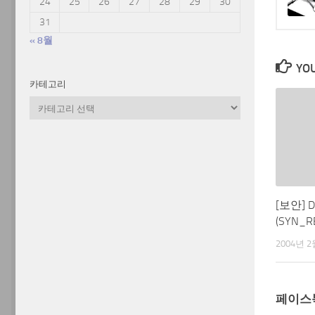
24
25
26
27
28
29
30
31
« 8월
YOU
카테고리
카
테
고
리
[보안] D
(SYN_R
2004년 2
페이스