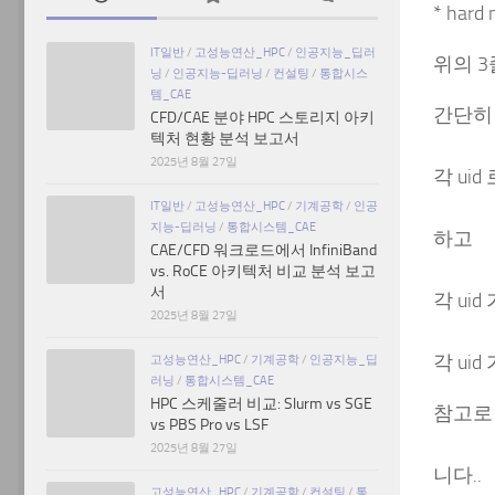
* hard 
IT일반
/
고성능연산_HPC
/
인공지능_딥러
위의 3
닝
/
인공지능-딥러닝
/
컨설팅
/
통합시스
템_CAE
간단히
CFD/CAE 분야 HPC 스토리지 아키
텍처 현황 분석 보고서
2025년 8월 27일
각 ui
IT일반
/
고성능연산_HPC
/
기계공학
/
인공
지능-딥러닝
/
통합시스템_CAE
하고
CAE/CFD 워크로드에서 InfiniBand
vs. RoCE 아키텍처 비교 분석 보고
서
각 ui
2025년 8월 27일
각 ui
고성능연산_HPC
/
기계공학
/
인공지능_딥
러닝
/
통합시스템_CAE
HPC 스케줄러 비교: Slurm vs SGE
참고로
vs PBS Pro vs LSF
2025년 8월 27일
니다..
고성능연산_HPC
/
기계공학
/
컨설팅
/
통