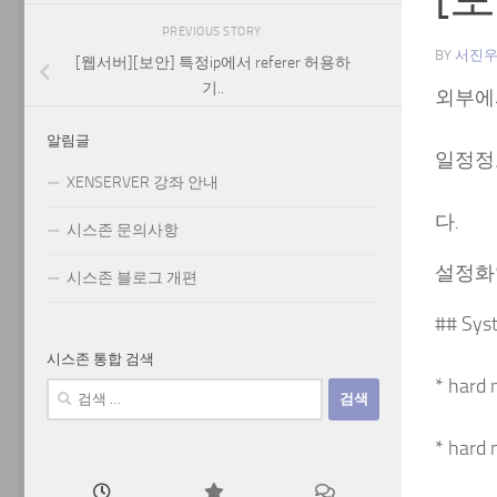
PREVIOUS STORY
BY
서진
[웹서버][보안] 특정ip에서 referer 허용하
기..
외부에
알림글
일정정
XENSERVER 강좌 안내
다.
시스존 문의사항
설정화일 :
시스존 블로그 개편
## Syst
시스존 통합 검색
* hard
검
색:
* hard 