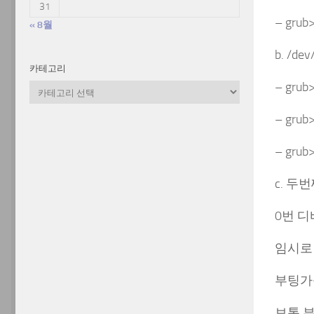
31
– grub>
« 8월
b. /d
카테고리
– grub>
카
테
– grub>
고
리
– grub>
c. 두
0번 디
임시로 
부팅가
보통 부