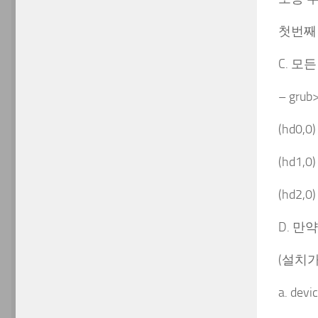
첫번째
C. 모
– grub>
(hd0,0)
(hd1,0)
(hd2,0
D. 만
(설치가
a. devi