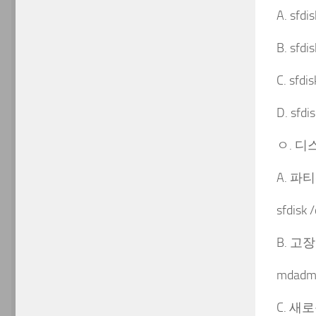
A. sfdi
B. sfdi
C. sfdi
D. sfdi
ㅇ. 디
A. 파
sfdisk 
B. 고
mdadm 
C. 새