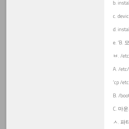
b. inst
c. devi
d. inst
e. ‘
ㅂ. /et
A. /et
‘cp /et
B. /
C. 마운
ㅅ. 파