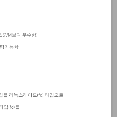
SVM보다 우수함)
부팅가능함
을 리눅스레이드(fd) 타입으로
입(fd)을