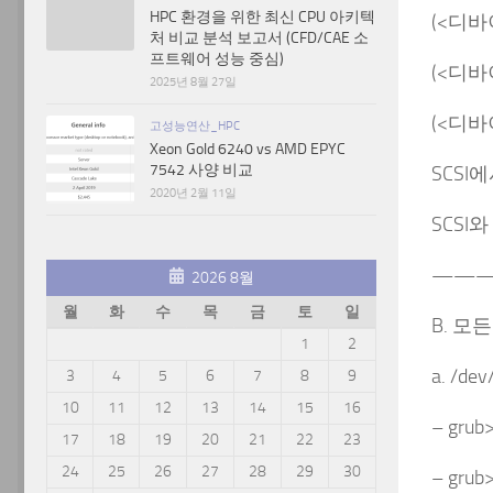
HPC 환경을 위한 최신 CPU 아키텍
(<디바
처 비교 분석 보고서 (CFD/CAE 소
프트웨어 성능 중심)
(<디바
2025년 8월 27일
(<디바이
고성능연산_HPC
Xeon Gold 6240 vs AMD EPYC
7542 사양 비교
SCSI에
2020년 2월 11일
SCSI와
———
2026 8월
월
화
수
목
금
토
일
B. 모
1
2
a. /d
3
4
5
6
7
8
9
10
11
12
13
14
15
16
– grub>
17
18
19
20
21
22
23
24
25
26
27
28
29
30
– grub>