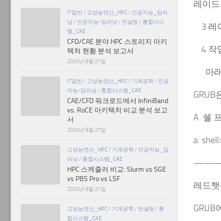
레이드로
IT일반
/
고성능연산_HPC
/
인공지능_딥러
닝
/
인공지능-딥러닝
/
컨설팅
/
통합시스
3 레
템_CAE
CFD/CAE 분야 HPC 스토리지 아키
4 작
텍처 현황 분석 보고서
2025년 8월 27일
아래와
IT일반
/
고성능연산_HPC
/
기계공학
/
인공
지능-딥러닝
/
통합시스템_CAE
GRUB
CAE/CFD 워크로드에서 InfiniBand
vs. RoCE 아키텍처 비교 분석 보고
A. 쉘
서
2025년 8월 27일
a. shel
고성능연산_HPC
/
기계공학
/
인공지능_딥
러닝
/
통합시스템_CAE
———
HPC 스케줄러 비교: Slurm vs SGE
vs PBS Pro vs LSF
레드햇
2025년 8월 27일
GRUB에서
고성능연산_HPC
/
기계공학
/
컨설팅
/
통
합시스템_CAE