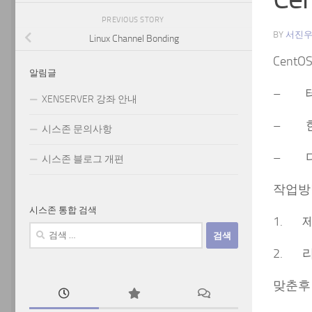
PREVIOUS STORY
BY
서진
Linux Channel Bonding
Cent
알림글
– 테
XENSERVER 강좌 안내
– 한
시스존 문의사항
– 디
시스존 블로그 개편
작업방
시스존 통합 검색
1. 제
검
색:
2. 
맞춘후 