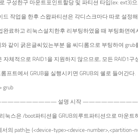
 구성한구 마운트포인트할당 및 파티션 타입(ex: ext3)으
이드 작업을 한후 스왑파티션은 각디스크마다 따로 설정해
업완료하고 리눅스설치한후 리부팅하였을 때 부팅화면에서 
 같이 굵은글씨있는부분 을 씨디롬으로 부팅하여 grub
은 자체적으로 RAID1을 지원하지 않으므로, 모든 RAID
 프롬프트에서 GRUB을 실행시키면 GRUB의 쉘로 들어간다.
l> grub
————————— 설명 시작 —————————
리눅스은 /boot파티션을 GRUB의루트파티션으로 마운트
의 path는 (<device-type><device-number>,<partition-