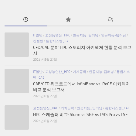
IT일반
/
고성능연산_HPC
/
인공지능_딥러닝
/
인공지능-딥러닝
/
컨설팅
/
통합시스템_CAE
CFD/CAE 분야 HPC 스토리지 아키텍처 현황 분석 보고
서
2025년 8월 27일
IT일반
/
고성능연산_HPC
/
기계공학
/
인공지능-딥러닝
/
통합시스
템_CAE
CAE/CFD 워크로드에서 InfiniBand vs. RoCE 아키텍처
비교 분석 보고서
2025년 8월 27일
고성능연산_HPC
/
기계공학
/
인공지능_딥러닝
/
통합시스템_CAE
HPC 스케줄러 비교: Slurm vs SGE vs PBS Pro vs LSF
2025년 8월 27일