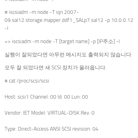
# iscsiadm -m node -T iqn.2007-
09.sal12:storage.mapper.ddf1_SALp7.sal12 -p 10.0.0.12
-l
=> iscsiadm -m node -T [target name] -p [IP주소] -l
실행이 잘되었다면 아무런 메시지도 출력되지 않습니다.
모두 잘 되었다면 새 SCSI 장치가 올라옵니다.
# cat /proc/scsi/scsi
Host: scsi1 Channel: 00 Id: 00 Lun: 00
Vendor: IET Model: VIRTUAL-DISK Rev: 0
Type: Direct-Access ANSI SCSI revision: 04