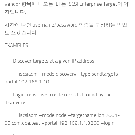
Vendor 항목에 나오는 IET는 ISCSI Enterprise Target의 약
자입니다.
시간이 나면 username/password 인증을 구성하는 방법
도 쓰겠습니다.
EXAMPLES
Discover targets at a given IP address:
iscsiadm –mode discovery –type sendtargets –
portal 192.168.1.10
Login, must use a node record id found by the
discovery:
iscsiadm –mode node –targetname iqn.2001-
05.com.doe:test –portal 192.168.1.1:3260 –login