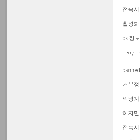
접속시
활성화 
os 
deny_e
banned
거부정
익명계정
하지만
접속시