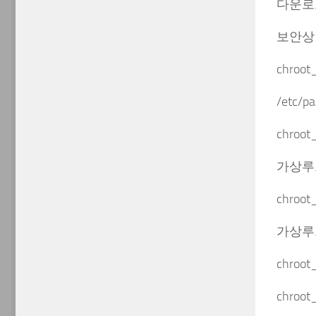
다운로드
보안상
chroot
/etc
chroot
가상루
chroo
가상루트를
chro
chro