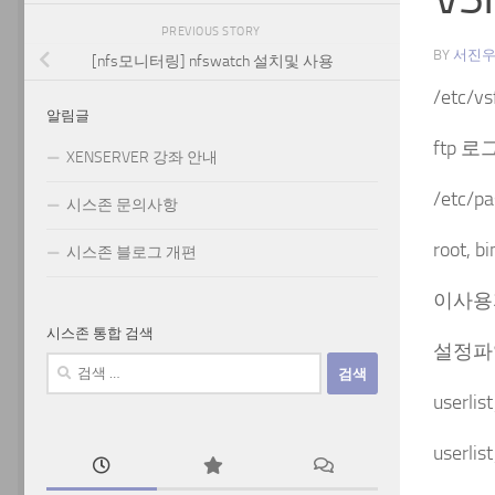
PREVIOUS STORY
BY
서진
[nfs모니터링] nfswatch 설치및 사용
/etc/vs
알림글
ftp 
XENSERVER 강좌 안내
/etc/
시스존 문의사항
root, b
시스존 블로그 개편
이사용
시스존 통합 검색
설정파
검
색:
userl
user