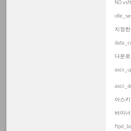
NO v
idle_s
지정한
data_c
다운로
ascii_
ascii_
아스키
바이너
ftpd_b