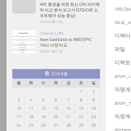
HPC 환경을 위한 최신 CPU 아키텍
/etc
처 비교 분석 보고서 (CFD/CAE 소
프트웨어 성능 중심)
local_
2025년 8월 27일
고성능연산_HPC
디렉터
Xeon Gold 6240 vs AMD EPYC
7542 사양 비교
파일 rw
2020년 2월 11일
디렉토리 
2026 8월
anon_u
월
화
수
목
금
토
일
익명계
1
2
3
4
5
6
7
8
9
anon_m
10
11
12
13
14
15
16
익명계
17
18
19
20
21
22
23
24
25
26
27
28
29
30
dirmes