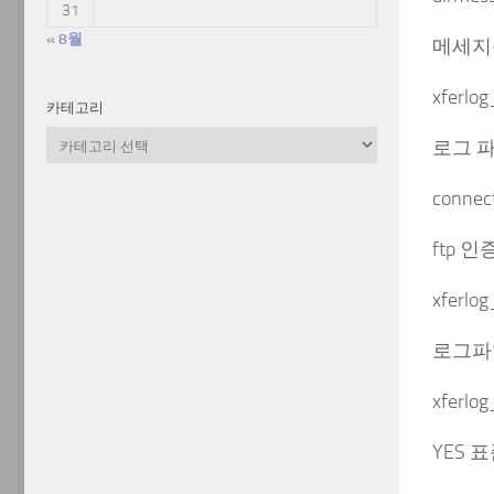
31
« 8월
메세지
xferlo
카테고리
카
로그 
테
고
connec
리
ftp 
xferlog
로그파
xferlo
YES