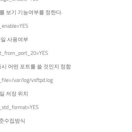
를 보기 기능여부를 정한다.
g_enable=YES
파일 사용여부
t_from_port_20=YES
인증시 어떤 포트를 쓸 것인지 정함
_file=/var/log/vsftpd.log
일 저장 위치
g_std_format=YES
 표준수집방식