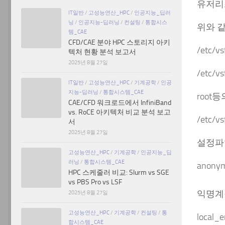
유저리스
IT일반
/
고성능연산_HPC
/
인공지능_딥러
닝
/
인공지능-딥러닝
/
컨설팅
/
통합시스
위와 같
템_CAE
CFD/CAE 분야 HPC 스토리지 아키
/etc
텍처 현황 분석 보고서
2025년 8월 27일
/etc/
IT일반
/
고성능연산_HPC
/
기계공학
/
인공
지능-딥러닝
/
통합시스템_CAE
root
CAE/CFD 워크로드에서 InfiniBand
vs. RoCE 아키텍처 비교 분석 보고
/etc/vs
서
2025년 8월 27일
설정파
고성능연산_HPC
/
기계공학
/
인공지능_딥
러닝
/
통합시스템_CAE
anony
HPC 스케줄러 비교: Slurm vs SGE
vs PBS Pro vs LSF
익명계정
2025년 8월 27일
고성능연산_HPC
/
기계공학
/
컨설팅
/
통
local_
합시스템_CAE