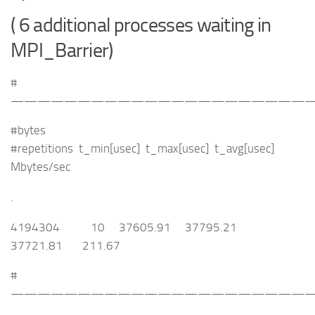
( 6 additional processes waiting in
MPI_Barrier)
#
———————————————————————
#bytes
#repetitions t_min[usec] t_max[usec] t_avg[usec]
Mbytes/sec
.
4194304 10 37605.91 37795.21
37721.81 211.67
#
———————————————————————