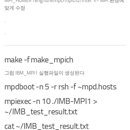
MPI_HOME= /engrid/enhpc/mpich2/intel <- MPI 환경에
맞게 수정
.
.
make -f make_mpich
그럼 IBM_MPI1 실행파일이 생성된다.
mpdboot -n 5 -r rsh -f ~mpd.hosts
mpiexec -n 10 ./IMB-MPI1 >
~/IMB_test_result.txt
cat ~/IMB_test_result.txt