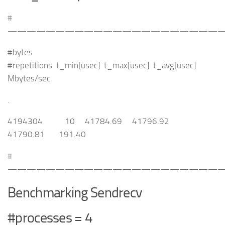
#
———————————————————————
#bytes
#repetitions t_min[usec] t_max[usec] t_avg[usec]
Mbytes/sec
.
4194304 10 41784.69 41796.92
41790.81 191.40
#
———————————————————————
Benchmarking Sendrecv
#processes = 4