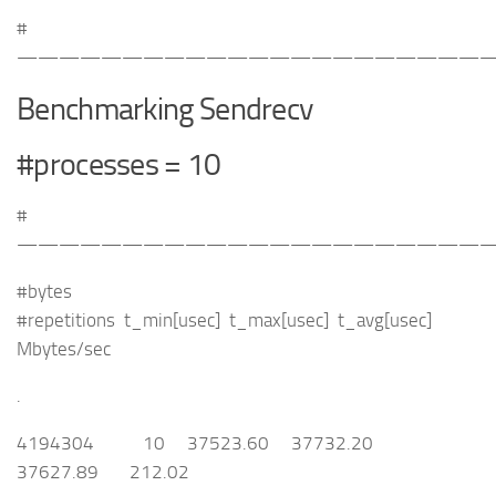
#
———————————————————————
Benchmarking Sendrecv
#processes = 10
#
———————————————————————
#bytes
#repetitions t_min[usec] t_max[usec] t_avg[usec]
Mbytes/sec
.
4194304 10 37523.60 37732.20
37627.89 212.02