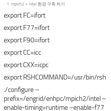
mpich2 + intel 환경 구축 하기
export FC=ifort
export F77=ifort
export F90=ifort
export CC=icc
export CXX=icpc
export RSHCOMMAND=/usr/bin/rsh
./configure –
prefix=/engrid/enhpc/mpich2/intel –
enable-timing=runtime –enable-f77