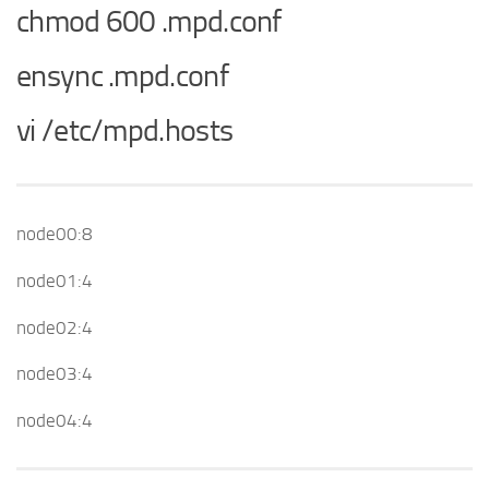
chmod 600 .mpd.conf
ensync .mpd.conf
vi /etc/mpd.hosts
node00:8
node01:4
node02:4
node03:4
node04:4