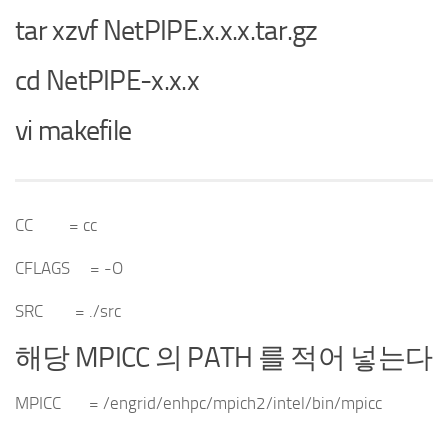
tar xzvf NetPIPE.x.x.x.tar.gz
cd NetPIPE-x.x.x
vi makefile
CC = cc
CFLAGS = -O
SRC = ./src
해당 MPICC 의 PATH 를 적어 넣는다
MPICC = /engrid/enhpc/mpich2/intel/bin/mpicc
.