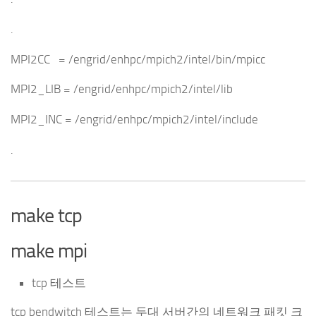
.
MPI2CC = /engrid/enhpc/mpich2/intel/bin/mpicc
MPI2_LIB = /engrid/enhpc/mpich2/intel/lib
MPI2_INC = /engrid/enhpc/mpich2/intel/include
.
make tcp
make mpi
tcp 테스트
tcp bendwitch 테스트는 두대 서버간의 네트워크 패킷 크