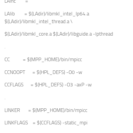
LAinc =
LAlib = $(LAdir)/libmkl_intel_lp64.a
$(LAdir)/libmkl_intel_thread.a \
$(LAdir)/libmkl_core.a $(LAdir)/libguide.a -lpthread
.
CC = $(MPP_HOME)/bin/mpicc
CCNOOPT = $(HPL_DEFS) -O0 -w
CCFLAGS = $(HPL_DEFS) -O3 -axP -w
.
LINKER = $(MPP_HOME)/bin/mpicc
LINKFLAGS = $(CCFLAGS) -static_mpi