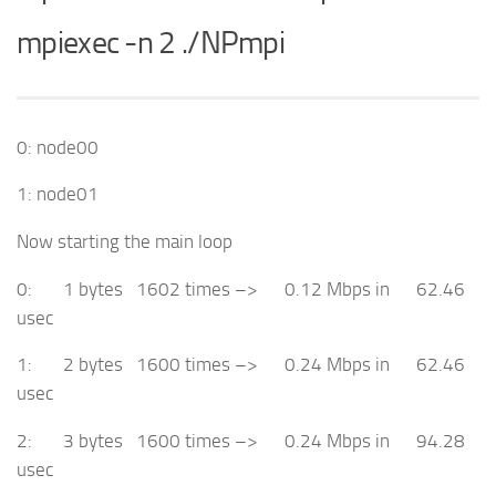
mpiexec -n 2 ./NPmpi
0: node00
1: node01
Now starting the main loop
0: 1 bytes 1602 times –> 0.12 Mbps in 62.46
usec
1: 2 bytes 1600 times –> 0.24 Mbps in 62.46
usec
2: 3 bytes 1600 times –> 0.24 Mbps in 94.28
usec