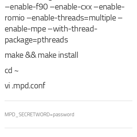
–enable-f90 –enable-cxx –enable-
romio –enable-threads=multiple –
enable-mpe –with-thread-
package=pthreads
make && make install
cd ~
vi .mpd.conf
MPD_SECRETWORD=password