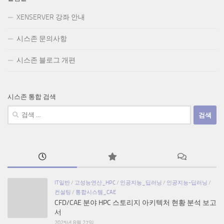
XENSERVER 강좌 안내
시스존 문의사항
시스존 블로그 개편
시스존 통합 검색
검
색:
IT일반
/
고성능연산_HPC
/
인공지능_딥러닝
/
인공지능-딥러닝
/
컨설팅
/
통합시스템_CAE
CFD/CAE 분야 HPC 스토리지 아키텍처 현황 분석 보고
서
2025년 8월 27일