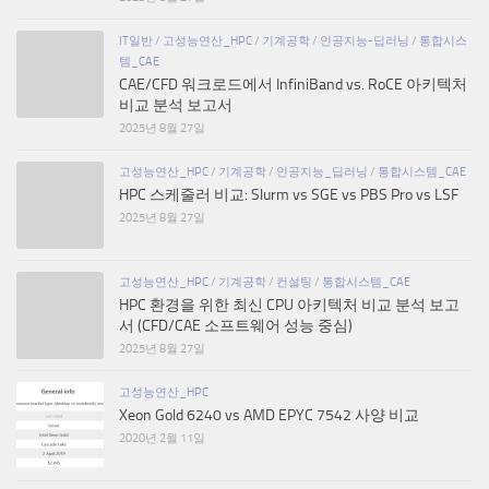
IT일반
/
고성능연산_HPC
/
기계공학
/
인공지능-딥러닝
/
통합시스
템_CAE
CAE/CFD 워크로드에서 InfiniBand vs. RoCE 아키텍처
비교 분석 보고서
2025년 8월 27일
고성능연산_HPC
/
기계공학
/
인공지능_딥러닝
/
통합시스템_CAE
HPC 스케줄러 비교: Slurm vs SGE vs PBS Pro vs LSF
2025년 8월 27일
고성능연산_HPC
/
기계공학
/
컨설팅
/
통합시스템_CAE
HPC 환경을 위한 최신 CPU 아키텍처 비교 분석 보고
서 (CFD/CAE 소프트웨어 성능 중심)
2025년 8월 27일
고성능연산_HPC
Xeon Gold 6240 vs AMD EPYC 7542 사양 비교
2020년 2월 11일