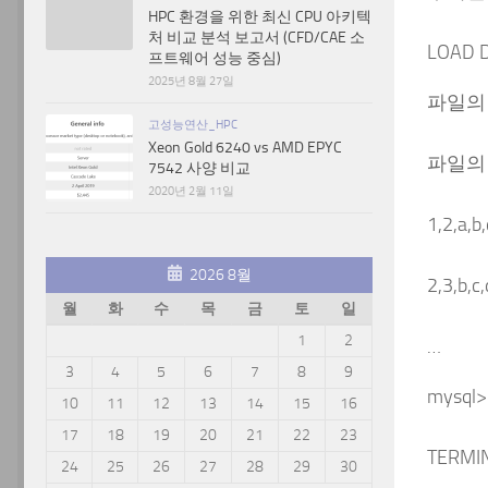
HPC 환경을 위한 최신 CPU 아키텍
처 비교 분석 보고서 (CFD/CAE 소
LOAD
프트웨어 성능 중심)
2025년 8월 27일
파일의 절
고성능연산_HPC
Xeon Gold 6240 vs AMD EPYC
파일의 
7542 사양 비교
2020년 2월 11일
1,2,a,b,
2026 8월
2,3,b,c,
월
화
수
목
금
토
일
1
2
…
3
4
5
6
7
8
9
mysql>
10
11
12
13
14
15
16
17
18
19
20
21
22
23
TERMI
24
25
26
27
28
29
30