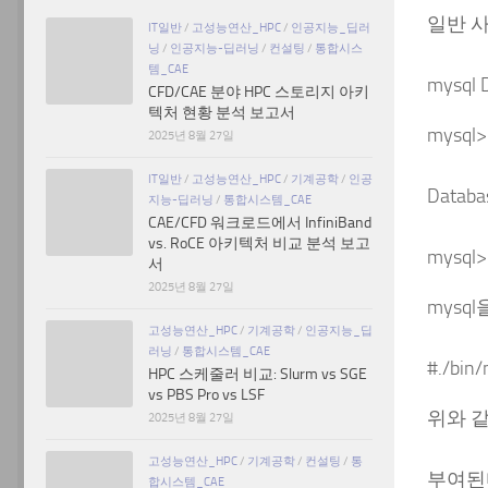
일반 사
IT일반
/
고성능연산_HPC
/
인공지능_딥러
닝
/
인공지능-딥러닝
/
컨설팅
/
통합시스
템_CAE
mysql
CFD/CAE 분야 HPC 스토리지 아키
텍처 현황 분석 보고서
mysql>
2025년 8월 27일
IT일반
/
고성능연산_HPC
/
기계공학
/
인공
Databa
지능-딥러닝
/
통합시스템_CAE
CAE/CFD 워크로드에서 InfiniBand
vs. RoCE 아키텍처 비교 분석 보고
mysql> 
서
2025년 8월 27일
mysq
고성능연산_HPC
/
기계공학
/
인공지능_딥
러닝
/
통합시스템_CAE
#./bin
HPC 스케줄러 비교: Slurm vs SGE
vs PBS Pro vs LSF
위와 같
2025년 8월 27일
고성능연산_HPC
/
기계공학
/
컨설팅
/
통
부여된
합시스템_CAE