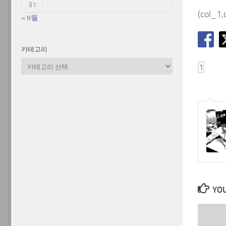
31
(col_1,
« 8월
카테고리
카
테
고
리
YOU