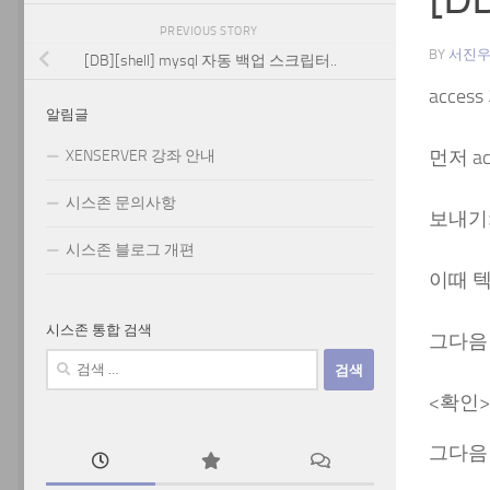
PREVIOUS STORY
BY
서진
[DB][shell] mysql 자동 백업 스크립터..
acce
알림글
먼저 a
XENSERVER 강좌 안내
시스존 문의사항
보내기>
시스존 블로그 개편
이때 텍
시스존 통합 검색
그다음
검
색:
<확인
그다음 L