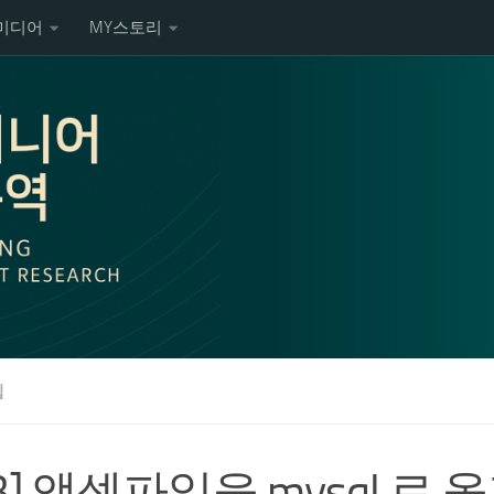
미디어
MY스토리
팁
B] 액셀파일을 mysql 로 옮