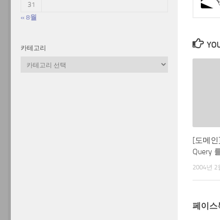
31
« 8월
YOU
카테고리
카
테
고
리
[도메인]
Query
2004년 2
페이스