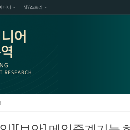
미디어
MY스토리
팁
메일][보안] 메일중계기능 