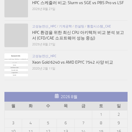
HPC 스케줄러 비교: Slurm vs SGE vs PBS Pro vs LSF
2025년 8월 27일
고성능연산_HPC
/
기계공학
/
컨설팅
/
통합시스템_CAE
HPC 환경을 위한 최신 CPU 아키텍처 비교 분석 보고
서 (CFD/CAE 소프트웨어 성능 중심)
2025년 8월 27일
고성능연산_HPC
Xeon Gold 6240 vs AMD EPYC 7542 사양 비교
2020년 2월 11일
2026 8월
월
화
수
목
금
토
일
1
2
3
4
5
6
7
8
9
10
11
12
13
14
15
16