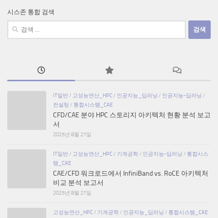
시스존 통합 검색
검
색:
IT일반
/
고성능연산_HPC
/
인공지능_딥러닝
/
인공지능-딥러닝
/
컨설팅
/
통합시스템_CAE
CFD/CAE 분야 HPC 스토리지 아키텍처 현황 분석 보고
서
2025년 8월 27일
IT일반
/
고성능연산_HPC
/
기계공학
/
인공지능-딥러닝
/
통합시스
템_CAE
CAE/CFD 워크로드에서 InfiniBand vs. RoCE 아키텍처
비교 분석 보고서
2025년 8월 27일
고성능연산_HPC
/
기계공학
/
인공지능_딥러닝
/
통합시스템_CAE