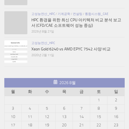
고성능연산_HPC
/
기계공학
/
컨설팅
/
통합시스템_CAE
HPC 환경을 위한 최신 CPU 아키텍처 비교 분석 보고
서 (CFD/CAE 소프트웨어 성능 중심)
2025년 8월 27일
고성능연산_HPC
Xeon Gold 6240 vs AMD EPYC 7542 사양 비교
2020년 2월 11일
2026 8월
월
화
수
목
금
토
일
1
2
3
4
5
6
7
8
9
10
11
12
13
14
15
16
17
18
19
20
21
22
23