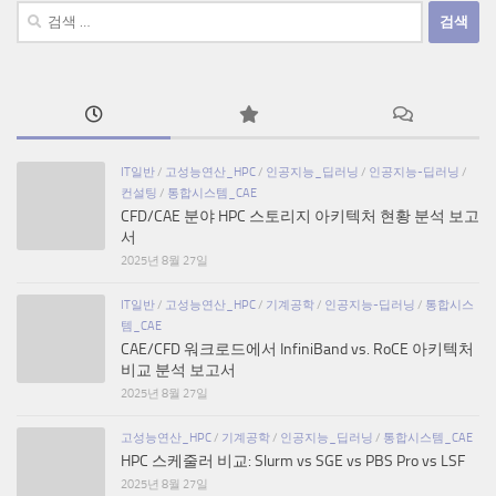
검
색:
IT일반
/
고성능연산_HPC
/
인공지능_딥러닝
/
인공지능-딥러닝
/
컨설팅
/
통합시스템_CAE
CFD/CAE 분야 HPC 스토리지 아키텍처 현황 분석 보고
서
2025년 8월 27일
IT일반
/
고성능연산_HPC
/
기계공학
/
인공지능-딥러닝
/
통합시스
템_CAE
CAE/CFD 워크로드에서 InfiniBand vs. RoCE 아키텍처
비교 분석 보고서
2025년 8월 27일
고성능연산_HPC
/
기계공학
/
인공지능_딥러닝
/
통합시스템_CAE
HPC 스케줄러 비교: Slurm vs SGE vs PBS Pro vs LSF
2025년 8월 27일