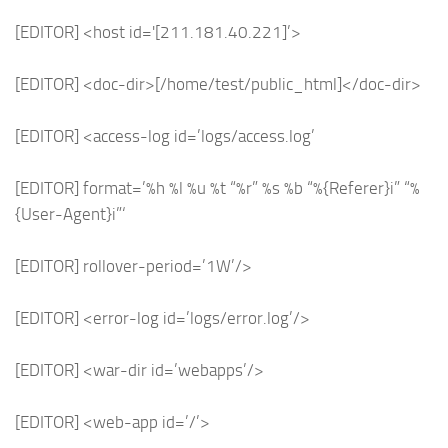
[EDITOR] <host id='[211.181.40.221]’>
[EDITOR] <doc-dir>[/home/test/public_html]</doc-dir>
[EDITOR] <access-log id=’logs/access.log’
[EDITOR] format=’%h %l %u %t “%r” %s %b “%{Referer}i” “%
{User-Agent}i”‘
[EDITOR] rollover-period=’1W’/>
[EDITOR] <error-log id=’logs/error.log’/>
[EDITOR] <war-dir id=’webapps’/>
[EDITOR] <web-app id=’/’>