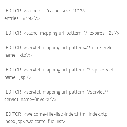
[EDITOR] <cache dir=’cache’ size=’1024′
entries=’8192’/>
[EDITOR] <cache-mapping url-pattern=’/’ expires=’2s’/>
[EDITOR] <servlet-mapping url-pattern=’*.xtp’ servlet-
name=’xtp’/>
[EDITOR] <servlet-mapping url-pattern=’*.jsp’ servlet-
name=’jsp’/>
[EDITOR] <servlet-mapping url-pattern=’/servlet/*’
servlet-name=’invoker’/>
[EDITOR] <welcome-file-list>index.html, index.xtp,
index.jsp</welcome-file-list>