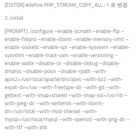
[EDITOR] #define PHP_STREAM_COPY_ALL -1 로 변경
2. install
[PROMPT] ./configure –enable-bcmath –enable-ftp –
enable-filepro –enable-libxml –enable-memory-limit –
enable-sockets –enable-spl –enable-sysvsem –enable-
sysvshm –enable-track-vars –enable-versioning –
enable-wddx –disable-cli –disable-debug –disable-
dmalloc –disable-posix –disable-rpath –with-
apxs2=/usr/local/apache/bin/apxs –with-bz2 –with-
expat-dir=/usr –with-freetype-dir –with-gd –with-
gettext –with-imap=shared –with-imap-ssl=/usr/lib –
with-jpeg-dir –with-kerberos –with-libxml-
dir=/usr/local –with-mod-charset –with-
mysql=/usr/local/mysql –with-openssl –with-png-dir –
with-ttf –with-zlib