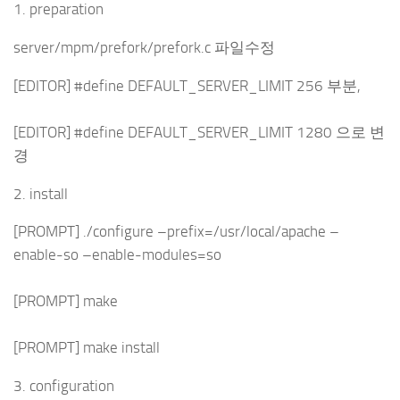
1. preparation
server/mpm/prefork/prefork.c 파일수정
[EDITOR] #define DEFAULT_SERVER_LIMIT 256 부분,
[EDITOR] #define DEFAULT_SERVER_LIMIT 1280 으로 변
경
2. install
[PROMPT] ./configure –prefix=/usr/local/apache –
enable-so –enable-modules=so
[PROMPT] make
[PROMPT] make install
3. configuration