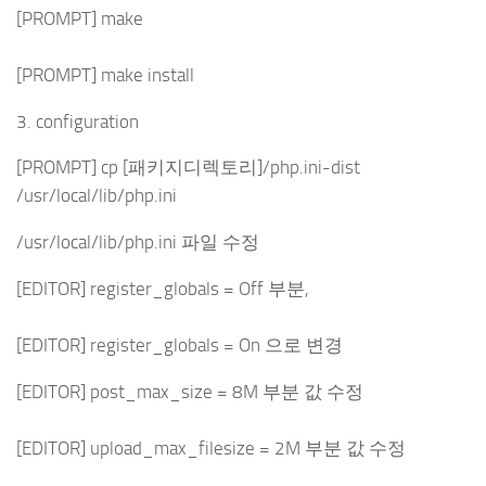
[PROMPT] make
[PROMPT] make install
3. configuration
[PROMPT] cp [패키지디렉토리]/php.ini-dist
/usr/local/lib/php.ini
/usr/local/lib/php.ini 파일 수정
[EDITOR] register_globals = Off 부분,
[EDITOR] register_globals = On 으로 변경
[EDITOR] post_max_size = 8M 부분 값 수정
[EDITOR] upload_max_filesize = 2M 부분 값 수정