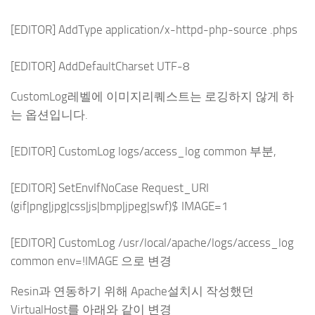
[EDITOR] AddType application/x-httpd-php-source .phps
[EDITOR] AddDefaultCharset UTF-8
CustomLog레벨에 이미지리퀘스트는 로깅하지 않게 하
는 옵션입니다.
[EDITOR] CustomLog logs/access_log common 부분,
[EDITOR] SetEnvIfNoCase Request_URI
(gif|png|jpg|css|js|bmp|jpeg|swf)$ IMAGE=1
[EDITOR] CustomLog /usr/local/apache/logs/access_log
common env=!IMAGE 으로 변경
Resin과 연동하기 위해 Apache설치시 작성했던
VirtualHost를 아래와 같이 변경