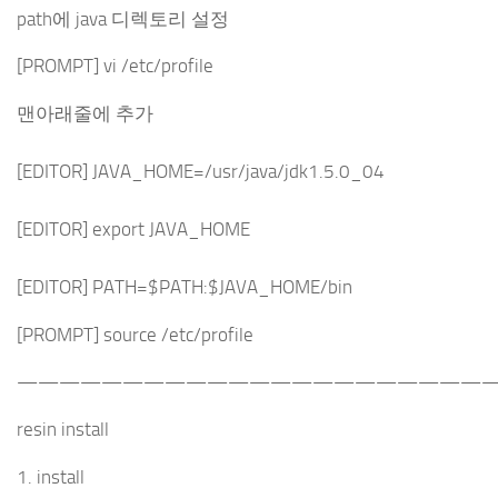
path에 java 디렉토리 설정
[PROMPT] vi /etc/profile
맨아래줄에 추가
[EDITOR] JAVA_HOME=/usr/java/jdk1.5.0_04
[EDITOR] export JAVA_HOME
[EDITOR] PATH=$PATH:$JAVA_HOME/bin
[PROMPT] source /etc/profile
———————————————————————
resin install
1. install