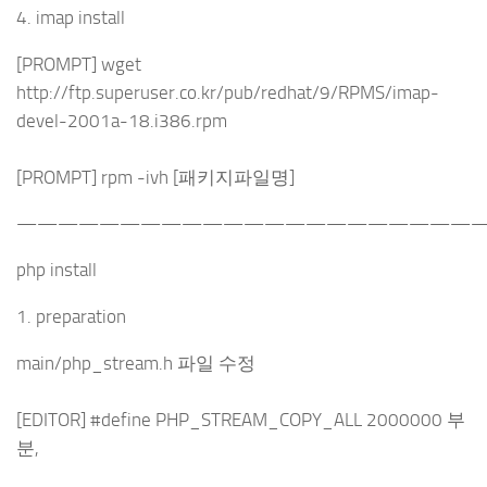
4. imap install
[PROMPT] wget
http://ftp.superuser.co.kr/pub/redhat/9/RPMS/imap-
devel-2001a-18.i386.rpm
[PROMPT] rpm -ivh [패키지파일명]
———————————————————————
php install
1. preparation
main/php_stream.h 파일 수정
[EDITOR] #define PHP_STREAM_COPY_ALL 2000000 부
분,