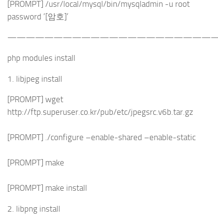
[PROMPT] /usr/local/mysql/bin/mysqladmin -u root
password ‘[암호]’
———————————————————————
php modules install
1. libjpeg install
[PROMPT] wget
http://ftp.superuser.co.kr/pub/etc/jpegsrc.v6b.tar.gz
[PROMPT] ./configure –enable-shared –enable-static
[PROMPT] make
[PROMPT] make install
2. libpng install