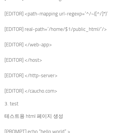
[EDITOR] <path-mapping url-regexp=’^/~([^/]*)’
[EDITOR] real-path=’/home/$1/public_html/’/>
[EDITOR] </web-app>
[EDITOR] </host>
[EDITOR] </http-server>
[EDITOR] </caucho.com>
3. test
테스트용 html 페이지 생성
[PROMPT] echo “hello world” >