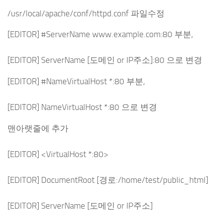
/usr/local/apache/conf/httpd.conf 파일수정
[EDITOR] #ServerName www.example.com:80 부분,
[EDITOR] ServerName [도메인 or IP주소]:80 으로 변경
[EDITOR] #NameVirtualHost *:80 부분,
[EDITOR] NameVirtualHost *:80 으로 변경
맨아랫줄에 추가
[EDITOR] <VirtualHost *:80>
[EDITOR] DocumentRoot [경로:/home/test/public_html]
[EDITOR] ServerName [도메인 or IP주소]