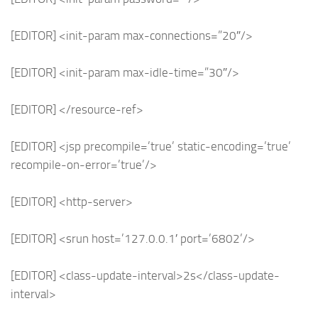
[EDITOR] <init-param max-connections=”20″/>
[EDITOR] <init-param max-idle-time=”30″/>
[EDITOR] </resource-ref>
[EDITOR] <jsp precompile=’true’ static-encoding=’true’
recompile-on-error=’true’/>
[EDITOR] <http-server>
[EDITOR] <srun host=’127.0.0.1′ port=’6802’/>
[EDITOR] <class-update-interval>2s</class-update-
interval>