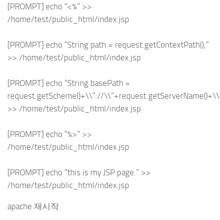
[PROMPT] echo “<%” >>
/home/test/public_html/index.jsp
[PROMPT] echo “String path = request.getContextPath();”
>> /home/test/public_html/index.jsp
[PROMPT] echo “String basePath =
request.getScheme()+\\”://\\”+request.getServerName()+\\”
>> /home/test/public_html/index.jsp
[PROMPT] echo “%>” >>
/home/test/public_html/index.jsp
[PROMPT] echo “this is my JSP page.” >>
/home/test/public_html/index.jsp
apache 재시작