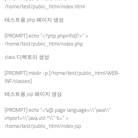
/home/test/public_html/index.html
테스트용 php 페이지 생성
[PROMPT] echo “<?php phpinfo()?>” >
/home/test/public_html/index.php
class 디렉토리 생성
[PROMPT] mkdir -p [/home/test/public_html/WEB-
INF/classes]
테스트용 jsp 페이지 생성
[PROMPT] echo “<%@ page language=\\”java\\”
import=\\”java.util.*\\” %>” >
/home/test/public_html/index.jsp