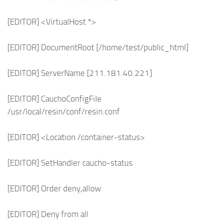
[EDITOR] <VirtualHost *>
[EDITOR] DocumentRoot [/home/test/public_html]
[EDITOR] ServerName [211.181.40.221]
[EDITOR] CauchoConfigFile
/usr/local/resin/conf/resin.conf
[EDITOR] <Location /container-status>
[EDITOR] SetHandler caucho-status
[EDITOR] Order deny,allow
[EDITOR] Deny from all