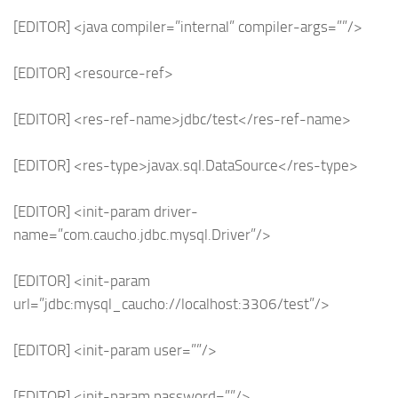
[EDITOR] <java compiler=”internal” compiler-args=””/>
[EDITOR] <resource-ref>
[EDITOR] <res-ref-name>jdbc/test</res-ref-name>
[EDITOR] <res-type>javax.sql.DataSource</res-type>
[EDITOR] <init-param driver-
name=”com.caucho.jdbc.mysql.Driver”/>
[EDITOR] <init-param
url=”jdbc:mysql_caucho://localhost:3306/test”/>
[EDITOR] <init-param user=””/>
[EDITOR] <init-param password=””/>