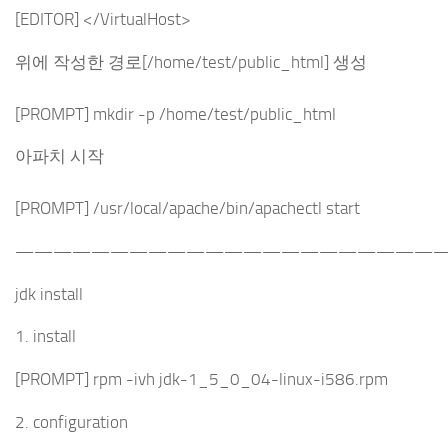
[EDITOR] </VirtualHost>
위에 작성한 경로[/home/test/public_html] 생성
[PROMPT] mkdir -p /home/test/public_html
아파치 시작
[PROMPT] /usr/local/apache/bin/apachectl start
———————————————————————
jdk install
1. install
[PROMPT] rpm -ivh jdk-1_5_0_04-linux-i586.rpm
2. configuration