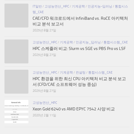
IT일반
/
고성능연산_HPC
/
기계공학
/
인공지능-딥러닝
/
통합시스
템_CAE
CAE/CFD 워크로드에서 InfiniBand vs. RoCE 아키텍처
비교 분석 보고서
2025년 8월 27일
고성능연산_HPC
/
기계공학
/
인공지능_딥러닝
/
통합시스템_CAE
HPC 스케줄러 비교: Slurm vs SGE vs PBS Pro vs LSF
2025년 8월 27일
고성능연산_HPC
/
기계공학
/
컨설팅
/
통합시스템_CAE
HPC 환경을 위한 최신 CPU 아키텍처 비교 분석 보고
서 (CFD/CAE 소프트웨어 성능 중심)
2025년 8월 27일
고성능연산_HPC
Xeon Gold 6240 vs AMD EPYC 7542 사양 비교
2020년 2월 11일