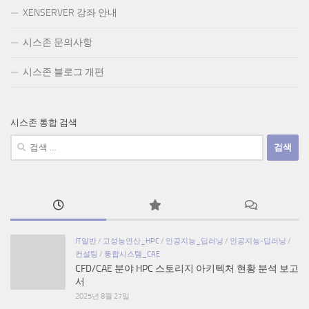
XENSERVER 강좌 안내
시스존 문의사항
시스존 블로그 개편
시스존 통합 검색
검
색:
IT일반
/
고성능연산_HPC
/
인공지능_딥러닝
/
인공지능-딥러닝
/
컨설팅
/
통합시스템_CAE
CFD/CAE 분야 HPC 스토리지 아키텍처 현황 분석 보고
서
2025년 8월 27일