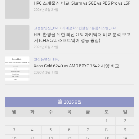
HPC 스케줄러 비교: Slurm vs SGE vs PBS Pro vs LSF
2025년 8월 27일
고성능연산_HPC
/
기계공학
/
컨설팅
/
통합시스템_CAE
HPC 환경을 위한 최신 CPU 아키텍처 비교 분석 보고
서 (CFD/CAE 소프트웨어 성능 중심)
2025년 8월 27일
고성능연산_HPC
Xeon Gold 6240 vs AMD EPYC 7542 사양 비교
2020년 2월 11일
2026 8월
월
화
수
목
금
토
일
1
2
3
4
5
6
7
8
9
10
11
12
13
14
15
16