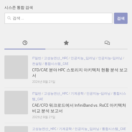
시스존 통합 검색
검
색:
IT일반
/
고성능연산_HPC
/
인공지능_딥러닝
/
인공지능-딥러닝
/
컨설팅
/
통합시스템_CAE
CFD/CAE 분야 HPC 스토리지 아키텍처 현황 분석 보고
서
2025년 8월 27일
IT일반
/
고성능연산_HPC
/
기계공학
/
인공지능-딥러닝
/
통합시스
템_CAE
CAE/CFD 워크로드에서 InfiniBand vs. RoCE 아키텍처
비교 분석 보고서
2025년 8월 27일
고성능연산_HPC
/
기계공학
/
인공지능_딥러닝
/
통합시스템_CAE