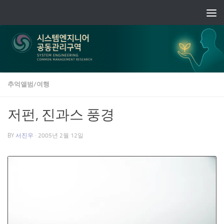
Skip to content
추억앨범/여행
저펀, 진과스 풍경
BY
서진우
·
2005년 2월 12일