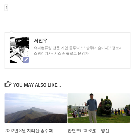
서진우
슈퍼컴퓨팅 전문 기업 클루닉스/ 상무(기술이사)/ 정보시
스템감리사/ 시스존 블로그 운영자
YOU MAY ALSO LIKE...
2002년 8월 지리산 종주때
안면도(2003년) – 명선