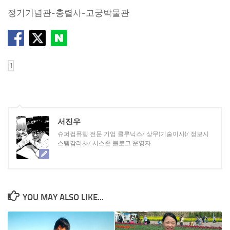
정기기념관-충렬사-고궁박물관
서진우
슈퍼컴퓨팅 전문 기업 클루닉스/ 상무(기술이사)/ 정보시
스템감리사/ 시스존 블로그 운영자
YOU MAY ALSO LIKE...