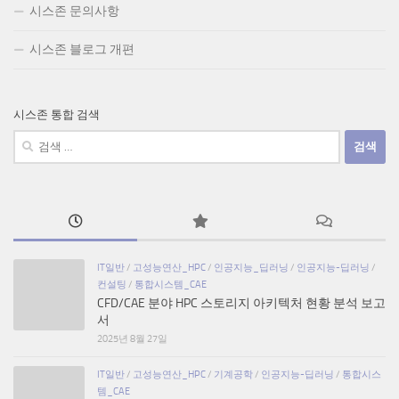
시스존 문의사항
시스존 블로그 개편
시스존 통합 검색
검
색:
IT일반
/
고성능연산_HPC
/
인공지능_딥러닝
/
인공지능-딥러닝
/
컨설팅
/
통합시스템_CAE
CFD/CAE 분야 HPC 스토리지 아키텍처 현황 분석 보고
서
2025년 8월 27일
IT일반
/
고성능연산_HPC
/
기계공학
/
인공지능-딥러닝
/
통합시스
템_CAE