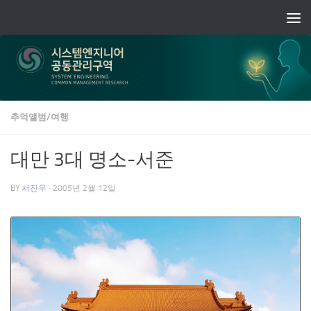
Skip to content
추억앨범/여행
대만 3대 명소-서준
BY
서진우
·
2005년 2월 12일