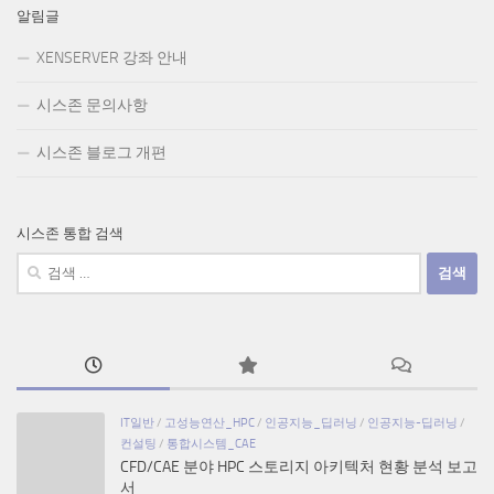
알림글
XENSERVER 강좌 안내
시스존 문의사항
시스존 블로그 개편
시스존 통합 검색
검
색:
IT일반
/
고성능연산_HPC
/
인공지능_딥러닝
/
인공지능-딥러닝
/
컨설팅
/
통합시스템_CAE
CFD/CAE 분야 HPC 스토리지 아키텍처 현황 분석 보고
서