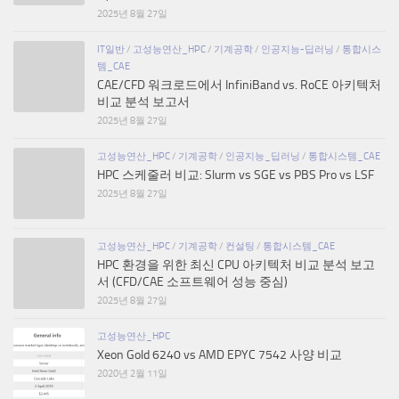
2025년 8월 27일
IT일반
/
고성능연산_HPC
/
기계공학
/
인공지능-딥러닝
/
통합시스
템_CAE
CAE/CFD 워크로드에서 InfiniBand vs. RoCE 아키텍처
비교 분석 보고서
2025년 8월 27일
고성능연산_HPC
/
기계공학
/
인공지능_딥러닝
/
통합시스템_CAE
HPC 스케줄러 비교: Slurm vs SGE vs PBS Pro vs LSF
2025년 8월 27일
고성능연산_HPC
/
기계공학
/
컨설팅
/
통합시스템_CAE
HPC 환경을 위한 최신 CPU 아키텍처 비교 분석 보고
서 (CFD/CAE 소프트웨어 성능 중심)
2025년 8월 27일
고성능연산_HPC
Xeon Gold 6240 vs AMD EPYC 7542 사양 비교
2020년 2월 11일