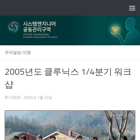
Skip to content
추억앨범/여행
2005년도 클루닉스 1/4분기 워크
샵
BY
서진우
·
2005년 1월 22일