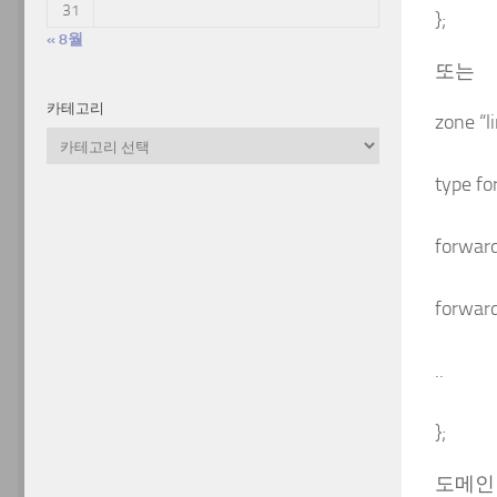
31
};
« 8월
또는
카테고리
zone “li
카
테
type fo
고
리
forward
forward
..
};
도메인