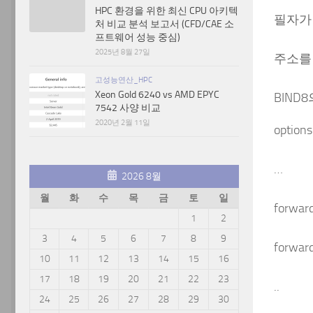
HPC 환경을 위한 최신 CPU 아키텍
필자가
처 비교 분석 보고서 (CFD/CAE 소
프트웨어 성능 중심)
2025년 8월 27일
주소를 
고성능연산_HPC
Xeon Gold 6240 vs AMD EPYC
BIND
7542 사양 비교
2020년 2월 11일
options
…
2026 8월
월
화
수
목
금
토
일
forward
1
2
3
4
5
6
7
8
9
forward
10
11
12
13
14
15
16
17
18
19
20
21
22
23
..
24
25
26
27
28
29
30