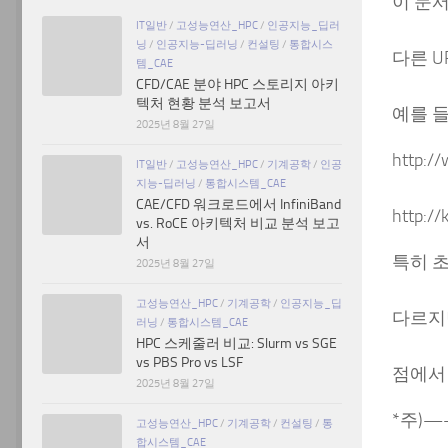
이 문
IT일반
/
고성능연산_HPC
/
인공지능_딥러
닝
/
인공지능-딥러닝
/
컨설팅
/
통합시스
다른 U
템_CAE
CFD/CAE 분야 HPC 스토리지 아키
텍처 현황 분석 보고서
예를 들
2025년 8월 27일
http:
IT일반
/
고성능연산_HPC
/
기계공학
/
인공
지능-딥러닝
/
통합시스템_CAE
CAE/CFD 워크로드에서 InfiniBand
http:
vs. RoCE 아키텍처 비교 분석 보고
서
특히 
2025년 8월 27일
고성능연산_HPC
/
기계공학
/
인공지능_딥
다르지
러닝
/
통합시스템_CAE
HPC 스케줄러 비교: Slurm vs SGE
vs PBS Pro vs LSF
점에서
2025년 8월 27일
*주)
고성능연산_HPC
/
기계공학
/
컨설팅
/
통
합시스템_CAE