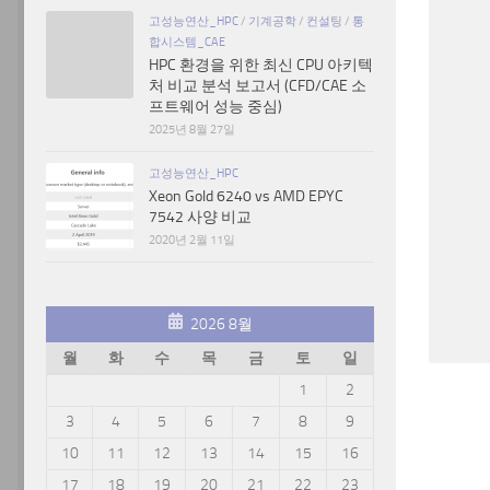
고성능연산_HPC
/
기계공학
/
컨설팅
/
통
합시스템_CAE
HPC 환경을 위한 최신 CPU 아키텍
처 비교 분석 보고서 (CFD/CAE 소
프트웨어 성능 중심)
2025년 8월 27일
고성능연산_HPC
Xeon Gold 6240 vs AMD EPYC
7542 사양 비교
2020년 2월 11일
2026 8월
월
화
수
목
금
토
일
1
2
3
4
5
6
7
8
9
10
11
12
13
14
15
16
17
18
19
20
21
22
23