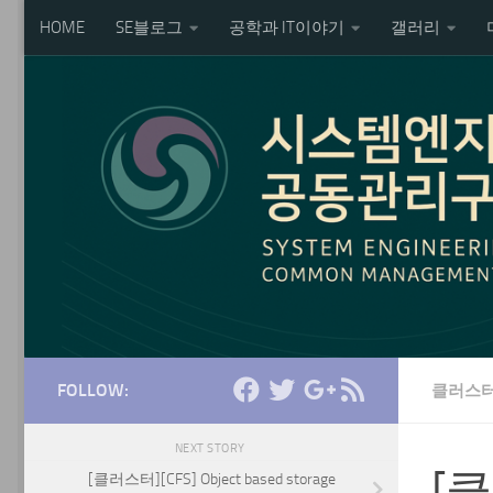
HOME
SE블로그
공학과 IT이야기
갤러리
Skip to content
FOLLOW:
클러스터
NEXT STORY
[클
[클러스터][CFS] Object based storage