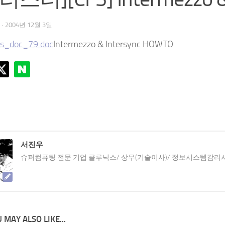
우
·
2004년 12월 3일
s_doc_79.doc
Intermezzo & Intersync HOWTO
서진우
슈퍼컴퓨팅 전문 기업 클루닉스/ 상무(기술이사)/ 정보시스템감리
 MAY ALSO LIKE...