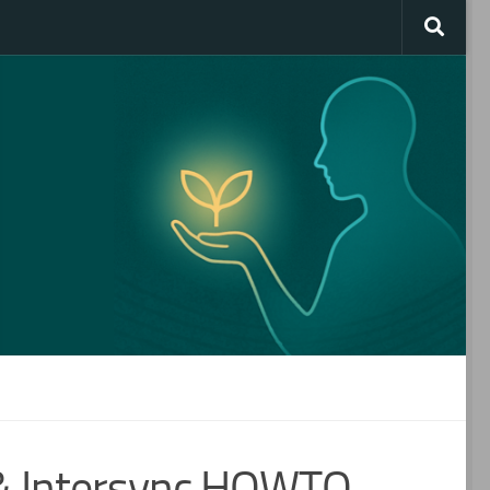
 Intersync HOWTO