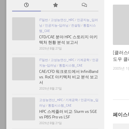
IT일반
/
고성능연산_HPC
/
인공지능_딥러
닝
/
인공지능-딥러닝
/
컨설팅
/
통합시스
템_CAE
CFD/CAE 분야 HPC 스토리지 아키
텍처 현황 분석 보고서
2025년 8월 27일
[클러스
도우 
IT일반
/
고성능연산_HPC
/
기계공학
/
인공
지능-딥러닝
/
통합시스템_CAE
2005년 1
CAE/CFD 워크로드에서 InfiniBand
vs. RoCE 아키텍처 비교 분석 보고
서
2025년 8월 27일
고성능연산_HPC
/
기계공학
/
인공지능_딥
러닝
/
통합시스템_CAE
HPC 스케줄러 비교: Slurm vs SGE
페이스
vs PBS Pro vs LSF
2025년 8월 27일