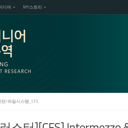
미디어
MY스토리
란/파일시스템_CFS
러스터][CFS] Intermezzo &