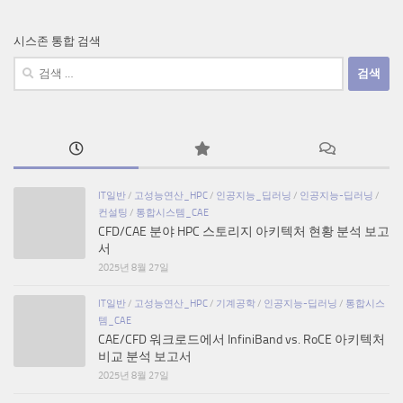
시스존 통합 검색
검
색:
IT일반
/
고성능연산_HPC
/
인공지능_딥러닝
/
인공지능-딥러닝
/
컨설팅
/
통합시스템_CAE
CFD/CAE 분야 HPC 스토리지 아키텍처 현황 분석 보고
서
2025년 8월 27일
IT일반
/
고성능연산_HPC
/
기계공학
/
인공지능-딥러닝
/
통합시스
템_CAE
CAE/CFD 워크로드에서 InfiniBand vs. RoCE 아키텍처
비교 분석 보고서
2025년 8월 27일