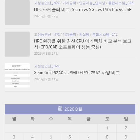
고성능연산_HPC
/
기계공학
/
인공지능_딥러닝
/
통합시스템_CAE
HPC 스케줄러 비교: Slurm vs SGE vs PBS Pro vs LSF
2025년 8월 27일
고성능연산_HPC
/
기계공학
/
컨설팅
/
통합시스템_CAE
HPC 환경을 위한 최신 CPU 아키텍처 비교 분석 보고
서 (CFD/CAE 소프트웨어 성능 중심)
2025년 8월 27일
고성능연산_HPC
Xeon Gold 6240 vs AMD EPYC 7542 사양 비교
2020년 2월 11일
2026 8월
월
화
수
목
금
토
일
1
2
3
4
5
6
7
8
9