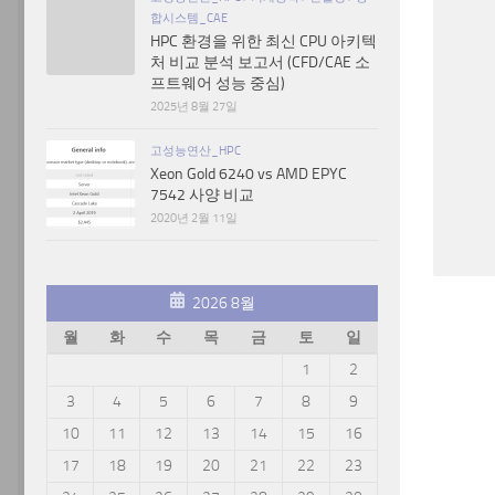
합시스템_CAE
HPC 환경을 위한 최신 CPU 아키텍
처 비교 분석 보고서 (CFD/CAE 소
프트웨어 성능 중심)
2025년 8월 27일
고성능연산_HPC
Xeon Gold 6240 vs AMD EPYC
7542 사양 비교
2020년 2월 11일
2026 8월
월
화
수
목
금
토
일
1
2
3
4
5
6
7
8
9
10
11
12
13
14
15
16
17
18
19
20
21
22
23