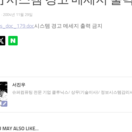
우
·
2004년 11월 29일
s_doc_179.doc
시스템 경고 메세지 출력 금지
서진우
슈퍼컴퓨팅 전문 기업 클루닉스/ 상무(기술이사)/ 정보시스템감리
 MAY ALSO LIKE...