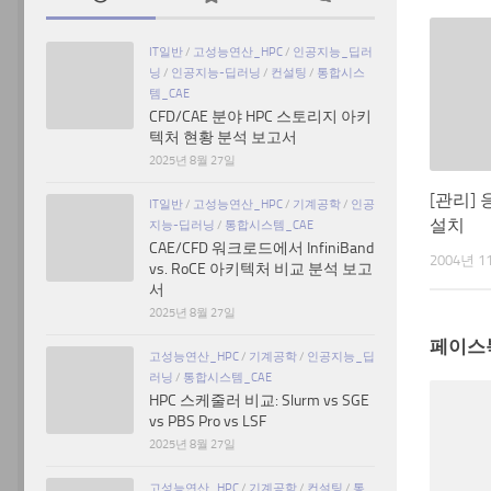
IT일반
/
고성능연산_HPC
/
인공지능_딥러
닝
/
인공지능-딥러닝
/
컨설팅
/
통합시스
템_CAE
CFD/CAE 분야 HPC 스토리지 아키
텍처 현황 분석 보고서
2025년 8월 27일
[관리]
IT일반
/
고성능연산_HPC
/
기계공학
/
인공
설치
지능-딥러닝
/
통합시스템_CAE
CAE/CFD 워크로드에서 InfiniBand
2004년 1
vs. RoCE 아키텍처 비교 분석 보고
서
2025년 8월 27일
페이스
고성능연산_HPC
/
기계공학
/
인공지능_딥
러닝
/
통합시스템_CAE
HPC 스케줄러 비교: Slurm vs SGE
vs PBS Pro vs LSF
2025년 8월 27일
고성능연산_HPC
/
기계공학
/
컨설팅
/
통